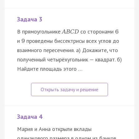
Задача 3
В прямоугольнике
со сторонами
A
B
C
D
6
и
проведены биссектрисы всех углов до
9
взаимного пересечения. а) Докажите, что
полученный четырёхугольник — квадрат. б)
Найдите площадь этого …
Задача 4
Мария и Анна открыли вклады
одинакового размера в одном из банков