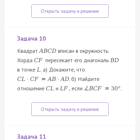
Задача 10
Квадрат
вписан в окружность.
A
B
C
D
Хорда
пересекает его диагональ
C
F
B
D
в точке
. а) Докажите, что
L
. б) Найдите
C
L
⋅
C
F
=
A
B
⋅
A
D
отношение
и
, если
.
C
L
L
F
∠
B
C
F
=
30
°
Задача 11