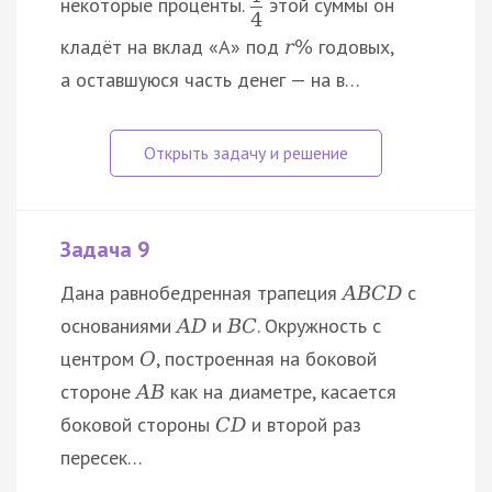
некоторые проценты.
этой суммы он
4
кладёт на вклад «A» под
годовых,
r
%
а оставшуюся часть денег — на в…
Задача 9
Дана равнобедренная трапеция
с
A
B
C
D
основаниями
и
. Окружность с
A
D
B
C
центром
, построенная на боковой
O
стороне
как на диаметре, касается
A
B
боковой стороны
и второй раз
C
D
пересек…