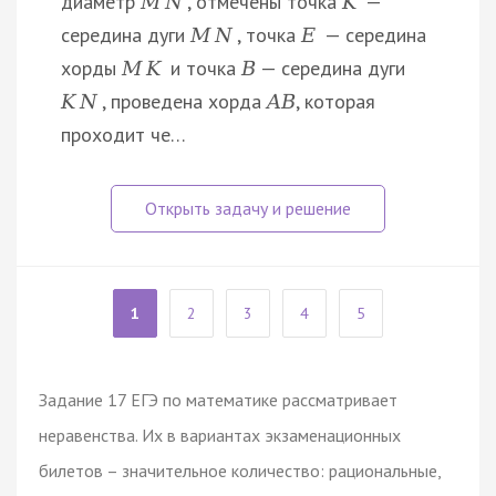
диаметр
, отмечены точка
—
M
N
K
середина дуги
, точка
— середина
M
N
E
хорды
и точка
— середина дуги
M
K
B
, проведена хорда
, которая
K
N
A
B
проходит че…
1
2
3
4
5
Задание 17 ЕГЭ по математике рассматривает
неравенства. Их в вариантах экзаменационных
билетов – значительное количество: рациональные,