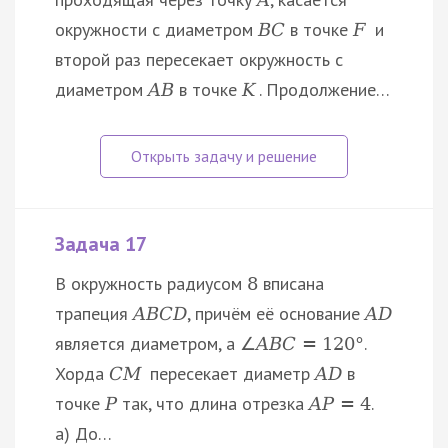
окружности с диаметром
в точке
и
B
C
F
второй раз пересекает окружность с
диаметром
в точке
. Продолжение…
A
B
K
Задача 17
В окружность радиусом
вписана
8
трапеция
, причём её основание
A
B
C
D
A
D
является диаметром, а
.
∠
A
B
C
=
120
°
Хорда
пересекает диаметр
в
C
M
A
D
точке
так, что длина отрезка
.
P
A
P
=
4
а) До…