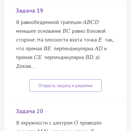
Задача 19
В равнобедренной трапеции
A
B
C
D
меньшее основание
равно боковой
B
C
стороне. На плоскости взята точка
так,
E
что прямая
перпендикулярна
и
B
E
A
D
прямая
перпендикулярна
. а)
C
E
B
D
Докаж…
Задача 20
В окружности с центром
проведён
O