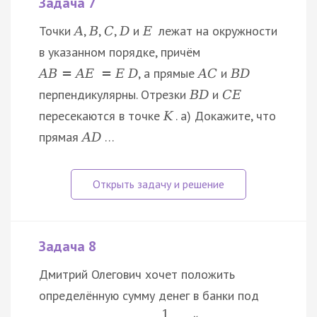
Задача 7
Точки
,
,
,
и
лежат на окружности
A
B
C
D
E
в указанном порядке, причём
, а прямые
и
A
B
=
A
E
=
E
D
A
C
B
D
перпендикулярны. Отрезки
и
B
D
C
E
пересекаются в точке
. а) Докажите, что
K
прямая
…
A
D
Задача 8
Дмитрий Олегович хочет положить
определённую сумму денег в банки под
1