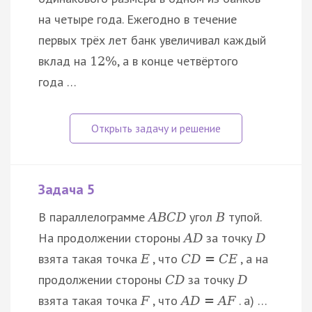
на четыре года. Ежегодно в течение
первых трёх лет банк увеличивал каждый
вклад на
, а в конце четвёртого
12
%
года …
Задача 5
В параллелограмме
угол
тупой.
A
B
C
D
B
На продолжении стороны
за точку
A
D
D
взята такая точка
, что
, а на
E
C
D
=
C
E
продолжении стороны
за точку
C
D
D
взята такая точка
, что
. а) …
F
A
D
=
A
F