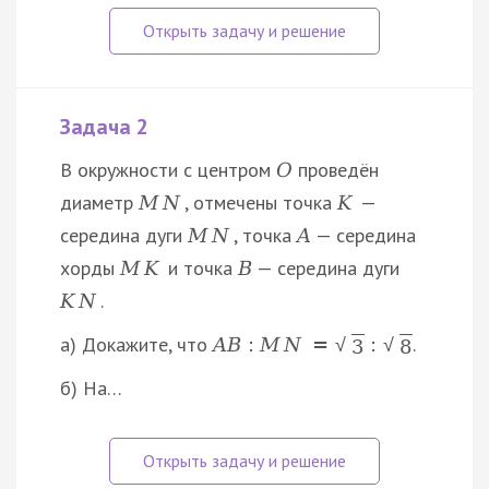
Задача 2
В окружности с центром
проведён
O
диаметр
, отмечены точка
—
M
N
K
середина дуги
, точка
— середина
M
N
A
хорды
и точка
— середина дуги
M
K
B
.
K
N
а) Докажите, что
.
A
B
:
M
N
=
:
√
√
3
8
б) На…