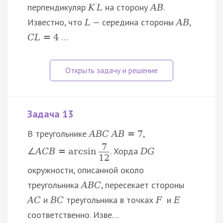
перпендикуляр
на сторону
.
K
L
A
B
Известно, что
— середина стороны
,
L
A
B
…
C
L
=
4
Задача 13
В треугольнике
,
A
B
C
A
B
=
7
7
. Хорда
∠
A
C
B
=
arcsin
D
G
12
окружности, описанной около
треугольника
, пересекает стороны
A
B
C
и
треугольника в точках
и
A
C
B
C
F
E
соответственно. Изве…