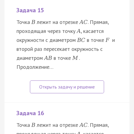
Задача 15
Точка
лежит на отрезке
. Прямая,
B
A
C
проходящая через точку
, касается
A
окружности с диаметром
в точке
и
B
C
F
второй раз пересекает окружность с
диаметром
в точке
.
A
B
M
Продолжение…
Задача 16
Точка
лежит на отрезке
. Прямая,
B
A
C
проходящая через точку
, касается
A