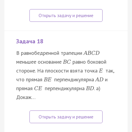
Задача 18
В равнобедренной трапеции
A
B
C
D
меньшее основание
равно боковой
B
C
стороне. На плоскости взята точка
так,
E
что прямая
перпендикулярна
и
B
E
A
D
прямая
перпендикулярна
. а)
C
E
B
D
Докаж…