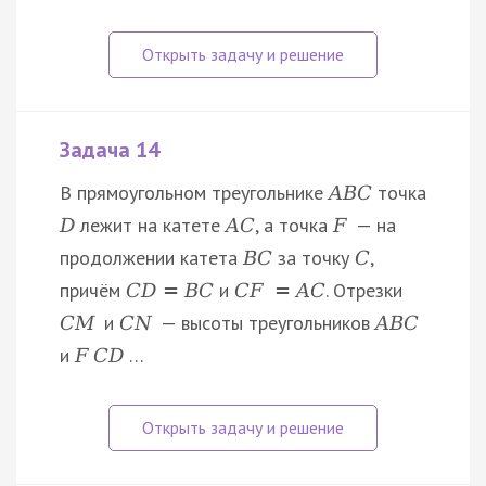
Задача 14
В прямоугольном треугольнике
точка
A
B
C
лежит на катете
, а точка
— на
D
A
C
F
продолжении катета
за точку
,
B
C
C
причём
и
. Отрезки
C
D
=
B
C
C
F
=
A
C
и
— высоты треугольников
C
M
C
N
A
B
C
и
…
F
C
D