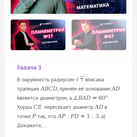
Задача 1
В окружность радиусом
вписана
√
7
трапеция
, причём её основание
A
B
C
D
A
D
является диаметром, а
.
∠
B
A
D
=
60
°
Хорда
пересекает диаметр
в
C
E
A
D
точке
так, что
. а)
P
A
P
:
P
D
=
1
:
3
Докажите, …