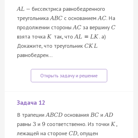
— биссектриса равнобедренного
A
L
треугольника
с основанием
. На
A
B
C
A
C
продолжении стороны
за вершину
A
C
C
взята точка
так, что
. a)
K
A
L
=
L
K
Докажите, что треугольник
C
K
L
равнобедрен…
Задача 12
В трапеции
основания
и
A
B
C
D
B
C
A
D
равны
и
соответственно. Из точки
,
3
9
K
лежащей на стороне
, опущен
C
D