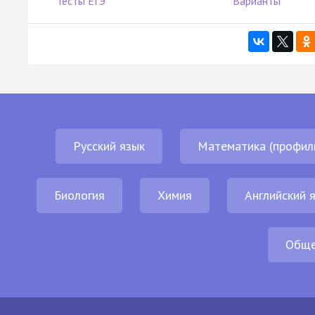
Тесты ЕГЭ
Варианты
Русский язык
Математика (профил
Биология
Химия
Английский 
Обще