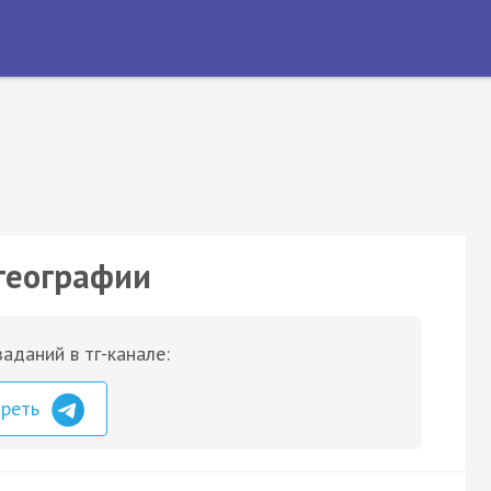
 географии
аданий в тг-канале:
треть