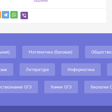
Задания
ьная)
Математика (базовая)
Общество
язык
Литература
Информатика
ствознание ОГЭ
Химия ОГЭ
Биология 