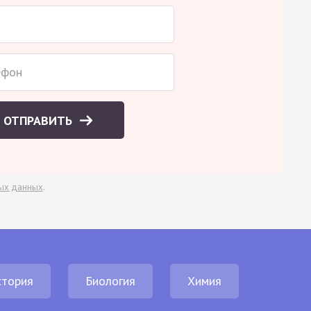
ОТПРАВИТЬ
ых данных
.
стория
Биология
Химия