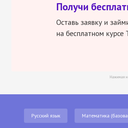
Получи беспла
Оставь заявку и займ
на бесплатном курсе 
Нажимая н
Русский язык
Математика (базова