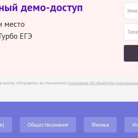
тный демо-доступ
и место
Турбо ЕГЭ
а кнопку «Отправить», вы принимаете
положение об обработке персональн
я)
Обществознание
Физика
И