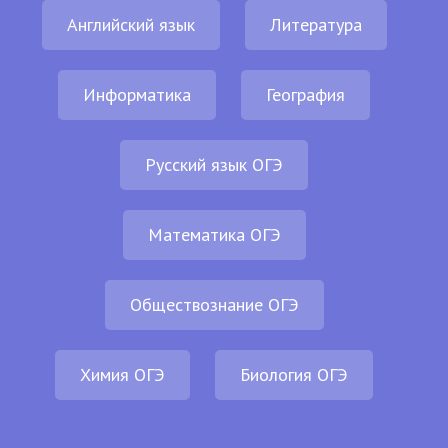
Английский язык
Литература
Информатика
География
Русский язык ОГЭ
Математика ОГЭ
Обществознание ОГЭ
Химия ОГЭ
Биология ОГЭ