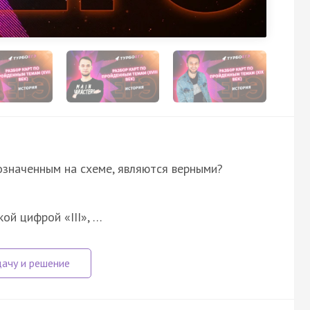
означенным на схеме, являются верными?
ой цифрой «III», …