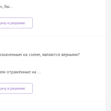
5», бы…
означенным на схеме, являются верными?
дили отражённые на …