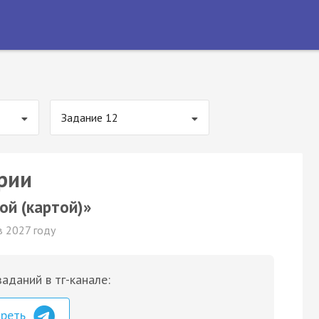
Задание 12
ории
ой (картой)»
в 2027 году
аданий в тг-канале:
треть