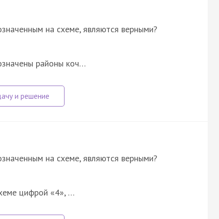
означенным на схеме, являются верными?
означены районы коч…
означенным на схеме, являются верными?
хеме цифрой «4», …