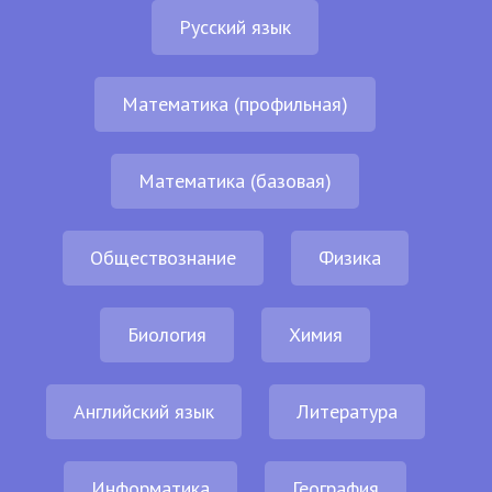
Русский язык
Математика (профильная)
Математика (базовая)
Обществознание
Физика
Биология
Химия
Английский язык
Литература
Информатика
География