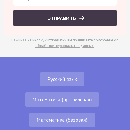
ОТПРАВИТЬ
Нажимая на кнопку «Отправить», вы принимаете
положение об
обработке персональных данных
.
Русский язык
Математика (профильная)
Математика (базовая)