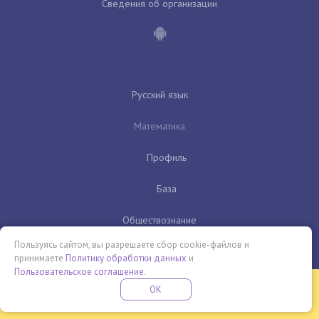
Сведения об организации
Русский язык
Математика
Профиль
База
Обществознание
Пользуясь сайтом, вы разрешаете сбор cookie-файлов и
Физика
принимаете
Политику обработки данных
и
Пользовательское соглашение
.
Бесплатная летняя школа
OK
ПОДРОБНЕЕ
ПРОВЕДИ ЭТО ЛЕТО С ПОЛЬЗОЙ
История