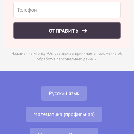
ОТПРАВИТЬ
Нажимая на кнопку «Отправить», вы принимаете
положение об
обработке персональных данных
.
Русский язык
Математика (профильная)