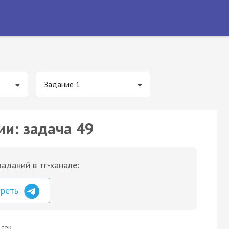
Задание 1
ии: задача 49
аданий в тг-канале:
треть
 сек.