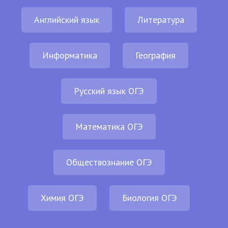
Английский язык
Литература
Информатика
География
Русский язык ОГЭ
Математика ОГЭ
Обществознание ОГЭ
Химия ОГЭ
Биология ОГЭ