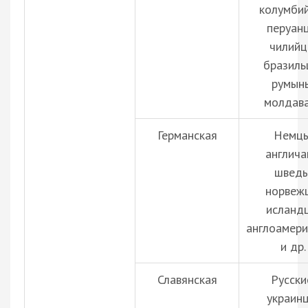
колумби
перуан
чилийц
бразиль
румын
молдав
Германская
Немцы
англича
шведы
норвеж
исланд
англоамер
и др.
Славянская
Русски
украинц