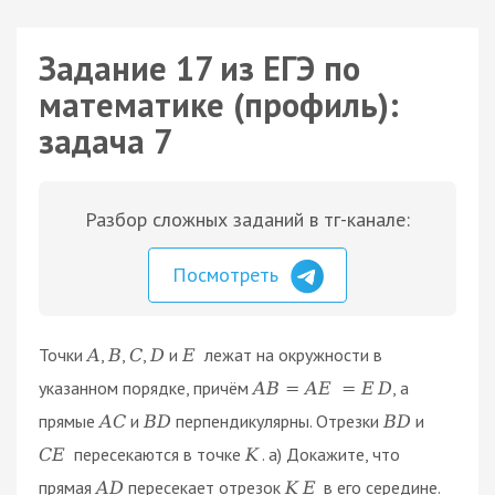
Задание 17 из ЕГЭ по
математике (профиль):
задача 7
Разбор сложных заданий в тг-канале:
Посмотреть
Точки
,
,
,
и
лежат на окружности в
A
B
C
D
E
указанном порядке, причём
, а
A
B
=
A
E
=
E
D
прямые
и
перпендикулярны. Отрезки
и
A
C
B
D
B
D
пересекаются в точке
. а) Докажите, что
C
E
K
прямая
пересекает отрезок
в его середине.
A
D
K
E