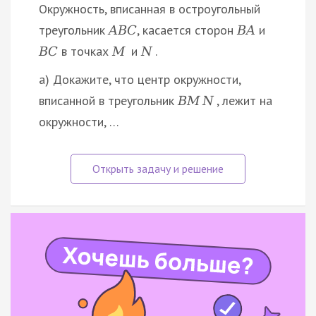
Окружность, вписанная в остроугольный
треугольник
, касается сторон
и
A
B
C
B
A
в точках
и
.
B
C
M
N
а) Докажите, что центр окружности,
вписанной в треугольник
, лежит на
B
M
N
окружности, …