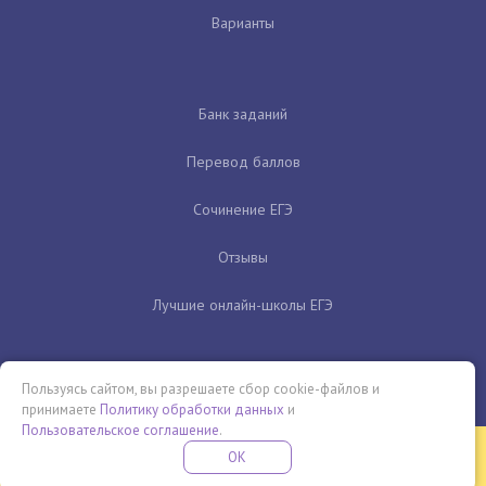
Варианты
Банк заданий
Перевод баллов
Сочинение ЕГЭ
Отзывы
Лучшие онлайн-школы ЕГЭ
Пользуясь сайтом, вы разрешаете сбор cookie-файлов и
принимаете
Политику обработки данных
и
Пользовательское соглашение
.
Бесплатная летняя школа
OK
ПОДРОБНЕЕ
ПРОВЕДИ ЭТО ЛЕТО С ПОЛЬЗОЙ