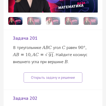
Задача 201
В треугольнике
угол
равен
,
A
B
C
C
90
°
,
. Найдите косинус
A
B
=
10
A
C
=
√
91
внешнего угла при вершине
.
B
Задача 202