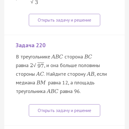
√
3
Задача 220
В треугольнике
сторона
A
B
C
B
C
равна
, и она больше половины
2
√
97
стороны
. Найдите сторону
, если
A
C
A
B
медиана
равна 12, а площадь
B
M
треугольника
равна 96.
A
B
C