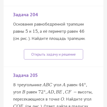
Задача 204
Основания равнобедренной трапеции
равны
и
, а её периметр равен
5
15
46
(см. рис. ). Найдите площадь трапеции.
Задача 205
В треугольнике
угол
равен
,
A
B
C
A
44
°
угол
равен
,
,
,
— высоты,
B
72
°
A
D
B
E
C
F
пересекающиеся в точке
. Найдите угол
O
(см. рис. ). Ответ дайте в градусах.
C
O
E