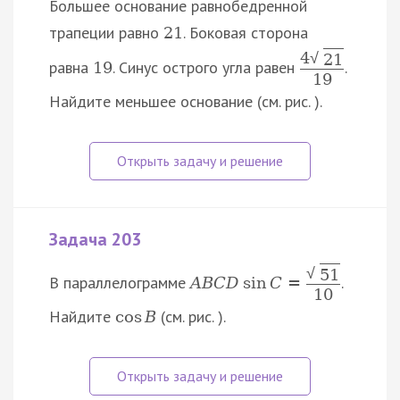
Большее основание равнобедренной
трапеции равно
. Боковая сторона
21
4
√
21
равна
. Синус острого угла равен
.
19
19
Найдите меньшее основание (см. рис. ).
Задача 203
√
51
В параллелограмме
.
A
B
C
D
sin
C
=
10
Найдите
(см. рис. ).
cos
B