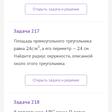
Задача 217
Площадь прямоугольного треугольника
2
равна
, а его периметр —
см.
24
с
м
24
Найдите радиус окружности, описанной
около этого треугольника.
Задача 218
В треугольнике
точка
делит
A
B
C
D