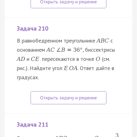
Задача 210
В равнобедренном треугольнике
с
A
B
C
основанием
, биссектрисы
A
C
∠
B
=
36
°
и
пересекаются в точке
(см.
A
D
C
E
O
рис.). Найдите угол
. Ответ дайте в
E
O
A
градусах.
Задача 211
3