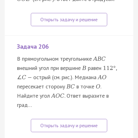
Задача 206
В прямоугольном треугольнике
A
B
C
внешний угол при вершине
равен
,
B
112
°
— острый (см. рис.). Медиана
∠
C
A
O
пересекает сторону
в точке
.
B
C
O
Найдите угол
. Ответ выразите в
A
O
C
град…