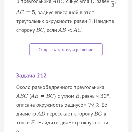
В треугольнике
синус угла
равен
,
A
B
C
C
5
, радиус вписанной в этот
A
C
=
5
треугольник окружности равен
. Найдите
1
сторону
, если
.
B
C
A
B
<
A
C
Задача 212
Около равнобедренного треугольника
(
) с углом
, равным
,
A
B
C
A
B
=
B
C
B
30
°
описана окружность радиусом
. Её
7
√
2
диаметр
пересекает сторону
в
A
D
B
C
точке
. Найдите диаметр окружности,
E
о…