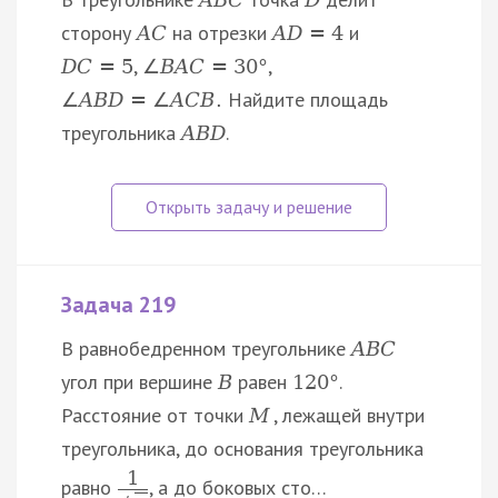
сторону
на отрезки
и
A
C
A
D
=
4
,
,
D
C
=
5
∠
B
A
C
=
30
°
Найдите площадь
∠
A
B
D
=
∠
A
C
B
.
треугольника
.
A
B
D
Задача 219
В равнобедренном треугольнике
A
B
C
угол при вершине
равен
.
B
120
°
Расстояние от точки
, лежащей внутри
M
треугольника, до основания треугольника
1
равно
, а до боковых сто…