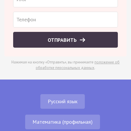
ОТПРАВИТЬ
Нажимая на кнопку «Отправить», вы принимаете
положение об
обработке персональных данных
.
Русский язык
Математика (профильная)