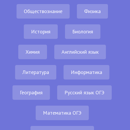
Обществознание
Физика
История
Биология
Химия
Английский язык
Литература
Информатика
География
Русский язык ОГЭ
Математика ОГЭ