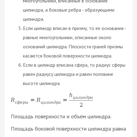
многоугольники, вписанные в основание
цилиндра, а боковые ребра - образующими
цилиндра.
Если цилиндр вписан в призму, то ее основания -
равные многоугольники, описанные около
оснований цилиндра. Плоскости граней призмы
касаются боковой поверхности цилиндра.
Если в цилиндр вписана сфера, то радиус сферы
равен радиусу цилиндра и равен половине
высоте цилиндра.
h
ц
и
л
и
н
д
р
а
R
=
R
=
с
ф
е
р
ы
ц
и
л
и
н
д
р
а
2
Площадь поверхности и объем цилиндра.
Площадь боковой поверхности цилиндра равна