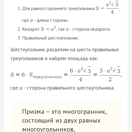
2
a
3
√
Для равностороннего треугольника
,
S
=
4
где
- длина стороны.
а
2
Квадрат
, где
- сторона квадрата.
S
=
a
а
Правильный шестиугольник.
Шестиугольник разделим на шесть правильных
треугольников и найдем площадь как:
2
2
6
·
a
3
·
a
√
√
3
3
,
S
=
6
·
S
=
=
т
р
е
у
г
о
л
ь
н
и
к
а
4
2
где
- сторона правильного шестиугольника.
а
Призма – это многогранник,
состоящий из двух равных
многоугольников,