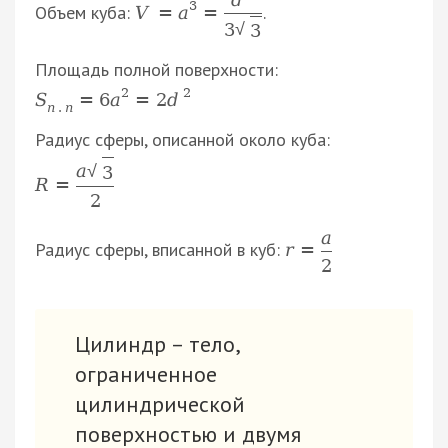
3
Объем куба:
.
V
=
a
=
3
√
3
Площадь полной поверхности:
2
2
S
=
6
а
=
2
d
п
.
п
Радиус сферы, описанной около куба:
a
√
3
R
=
2
a
Радиус сферы, вписанной в куб:
r
=
2
Цилиндр – тело,
ограниченное
цилиндрической
поверхностью и двумя