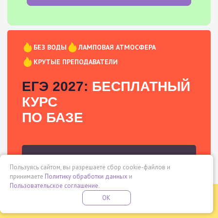
БЕЗ ВОДЫ
ЛАМПОВАЯ АТМОСФЕРА
КРУТЫЕ ПРЕПОДАВАТЕЛИ
ЕГЭ 2027:
БЕСПЛАТНЫЙ
КУРС
ПО БАЗЕ
ЗАПИСАТЬСЯ
Пользуясь сайтом, вы разрешаете сбор cookie-файлов и
принимаете
Политику обработки данных
и
Пользовательское соглашение
.
Бесплатная летняя школа
OK
ПОДРОБНЕЕ
На бесплатном демо-курсе ты:
ПРОВЕДИ ЭТО ЛЕТО С ПОЛЬЗОЙ