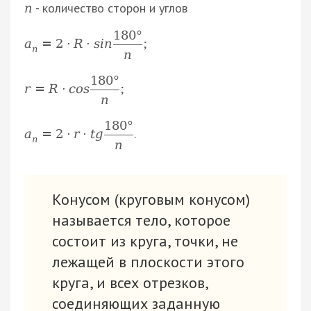
- количество сторон и углов
n
180
°
;
a
=
2
·
R
·
s
i
n
n
n
180
°
;
r
=
R
·
c
o
s
n
180
°
.
a
=
2
·
r
·
t
g
n
n
Конусом (круговым конусом)
называется тело, которое
состоит из круга, точки, не
лежащей в плоскости этого
круга, и всех отрезков,
соединяющих заданную