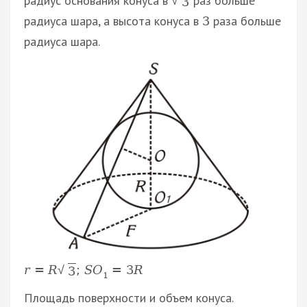
радиус основания конуса в
раз больше
√
3
радиуса шара, а высота конуса в
раза больше
3
радиуса шара.
r
=
R
;
S
O
=
3
R
√
3
1
Площадь поверхности и объем конуса.