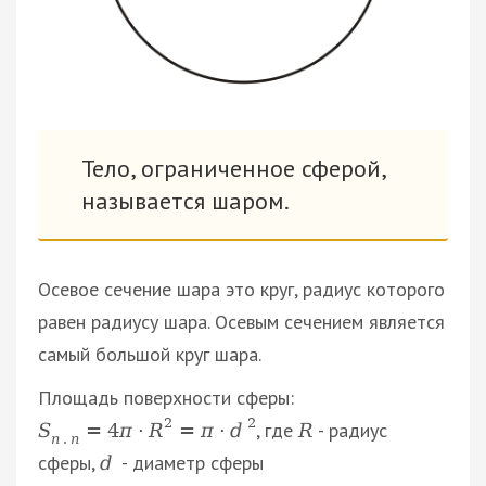
Тело, ограниченное сферой,
называется шаром.
Осевое сечение шара это круг, радиус которого
равен радиусу шара. Осевым сечением является
самый большой круг шара.
Площадь поверхности сферы:
2
2
, где
- радиус
S
=
4
π
·
R
=
π
·
d
R
п
.
п
сферы,
- диаметр сферы
d