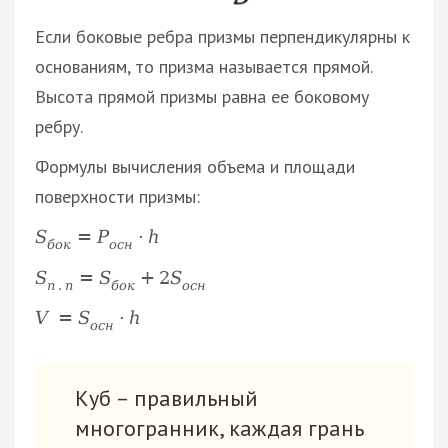
Если боковые ребра призмы перпендикулярны к
основаниям, то призма называется прямой.
Высота прямой призмы равна ее боковому
ребру.
Формулы вычисления объема и площади
поверхности призмы:
S
=
P
·
h
б
о
к
о
с
н
S
=
S
+
2
S
п
.
п
б
о
к
о
с
н
V
=
S
·
h
о
с
н
Куб – правильный
многогранник, каждая грань