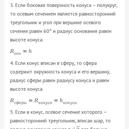
3. Если боковая поверхность конуса – полукруг,
то осевым сечением является равносторонний
треугольник и угол при вершине осевого
сечения равен 60° и радиус основания равен
высоте конуса.
R
=
h
о
с
н
4. Если конус вписан в сферу, то сфера
содержит окружность конуса и его вершину,
радиус сферы равен радиусу конуса и равен
высоте конуса.
R
=
R
=
h
с
ф
е
р
ы
к
о
н
у
с
а
к
о
н
у
с
а
5. Если в конус, осевое сечение которого –
равносторонний треугольник, вписан шар, то