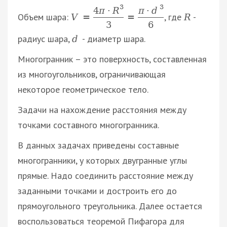
3
3
4
π
·
R
π
·
d
Объем шара:
, где
-
V
=
=
R
3
6
радиус шара,
- диаметр шара.
d
Многогранник – это поверхность, составленная
из многоугольников, ограничивающая
некоторое геометрическое тело.
Задачи на нахождение расстояния между
точками составного многогранника.
В данных задачах приведены составные
многогранники, у которых двугранные углы
прямые. Надо соединить расстояние между
заданными точками и достроить его до
прямоугольного треугольника. Далее остается
воспользоваться теоремой Пифагора для