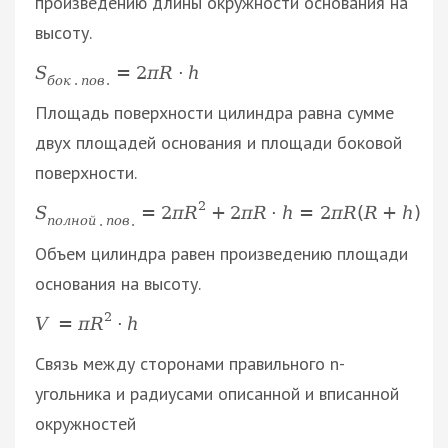
произведению длины окружности основания на
высоту.
S
=
2
π
R
·
h
б
о
к
.
п
о
в
.
Площадь поверхности цилиндра равна сумме
двух площадей основания и площади боковой
поверхности.
2
S
=
2
π
R
+
2
π
R
·
h
=
2
π
R
(
R
+
h
)
п
о
л
н
о
й
.
п
о
в
.
Объем цилиндра равен произведению площади
основания на высоту.
2
V
=
π
R
·
h
Связь между сторонами правильного n-
угольника и радиусами описанной и вписанной
окружностей