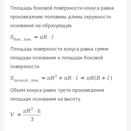
Площадь боковой поверхности конуса равна
произведению половины длины окружности
основания на образующую.
S
=
π
R
·
l
б
о
к
.
п
о
в
.
Площадь поверхности конуса равна сумме
площади основания и площади боковой
поверхности.
2
S
=
π
R
+
π
R
·
l
=
π
R
(
R
+
l
)
п
о
л
н
о
й
.
п
о
в
.
Объем конуса равен трети произведения
площади основания на высоту.
2
π
R
·
h
V
=
3