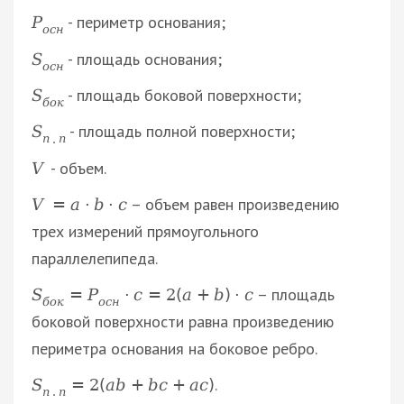
- периметр основания;
P
о
с
н
- площадь основания;
S
о
с
н
- площадь боковой поверхности;
S
б
о
к
- площадь полной поверхности;
S
п
.
п
- объем.
V
– объем равен произведению
V
=
a
·
b
·
c
трех измерений прямоугольного
параллелепипеда.
– площадь
S
=
P
·
c
=
2
(
a
+
b
)
·
c
б
о
к
о
с
н
боковой поверхности равна произведению
периметра основания на боковое ребро.
.
S
=
2
(
a
b
+
b
c
+
a
c
)
п
.
п