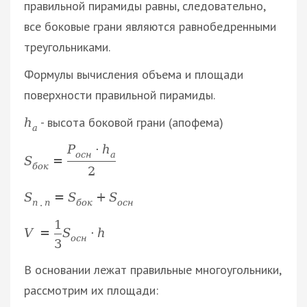
правильной пирамиды равны, следовательно,
все боковые грани являются равнобедренными
треугольниками.
Формулы вычисления объема и площади
поверхности правильной пирамиды.
- высота боковой грани (апофема)
h
a
P
·
h
о
с
н
a
S
=
б
о
к
2
S
=
S
+
S
п
.
п
б
о
к
о
с
н
1
V
=
S
·
h
о
с
н
3
В основании лежат правильные многоугольники,
рассмотрим их площади: