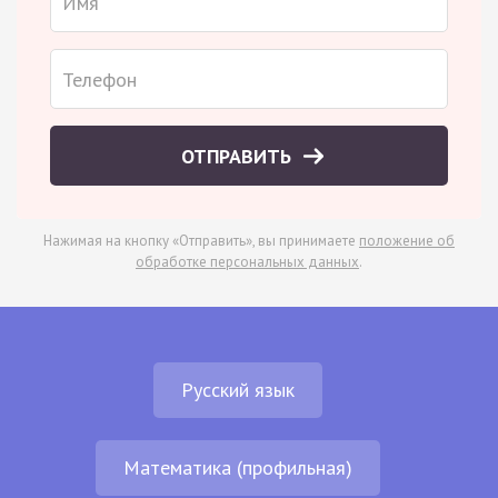
ОТПРАВИТЬ
Нажимая на кнопку «Отправить», вы принимаете
положение об
обработке персональных данных
.
Русский язык
Математика (профильная)