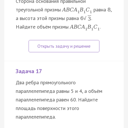
Сторона основания правильной
треугольной призмы
равна
,
A
B
C
A
B
C
8
1
1
1
а высота этой призмы равна
.
6
√
3
Найдите объём призмы
.
A
B
C
A
B
C
1
1
1
Задача 17
Два ребра прямоугольного
параллелепипеда равны 5 и 4, а объём
параллелепипеда равен 60. Найдите
площадь поверхности этого
параллелепипеда.