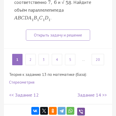
соответственно
и
. Найдите
7
,
6
√
58
объём параллелепипеда
.
A
B
C
D
A
B
C
D
1
1
1
1
1
2
3
4
5
...
20
Теория к заданию 13 по математике (база):
Стереометрия
<< Задание 12
Задание 14 >>