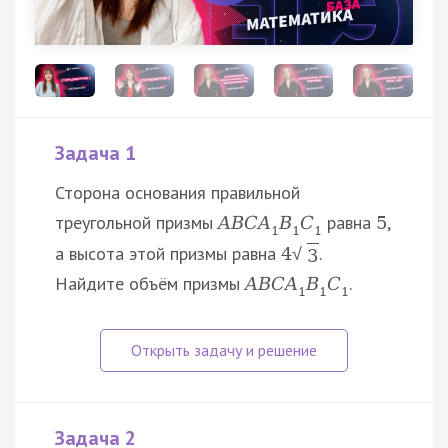
Задача 1
Сторона основания правильной
треугольной призмы
равна
,
A
B
C
A
B
C
5
1
1
1
а высота этой призмы равна
.
4
√
3
Найдите объём призмы
.
A
B
C
A
B
C
1
1
1
Задача 2