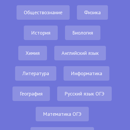
Обществознание
Физика
История
Биология
Химия
Английский язык
Литература
Информатика
География
Русский язык ОГЭ
Математика ОГЭ