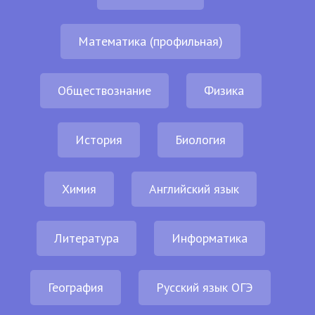
Математика (профильная)
Обществознание
Физика
История
Биология
Химия
Английский язык
Литература
Информатика
География
Русский язык ОГЭ