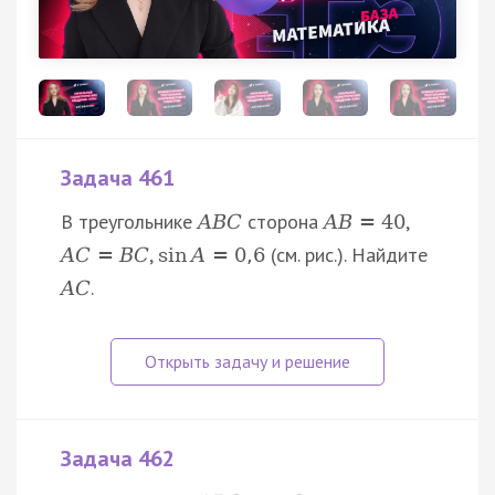
Задача 461
В треугольнике
сторона
,
A
B
C
A
B
=
40
,
(см. рис.). Найдите
A
C
=
B
C
sin
A
=
0
,
6
.
A
C
Задача 462