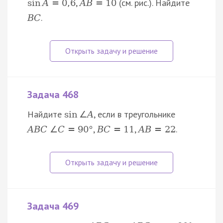
,
(см. рис.). Найдите
sin
A
=
0
,
6
A
B
=
10
.
B
C
Задача 468
Найдите
, если в треугольнике
sin
∠
A
,
,
.
A
B
C
∠
C
=
90
°
B
C
=
11
A
B
=
22
Задача 469