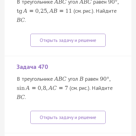
В треугольнике
угол
равен
,
A
B
C
A
B
C
90
°
,
(см. рис.). Найдите
tg
A
=
0
,
25
A
B
=
11
.
B
C
Задача 470
В треугольнике
угол
равен
,
A
B
C
B
90
°
,
(см. рис.). Найдите
sin
A
=
0
,
8
A
C
=
7
.
B
C