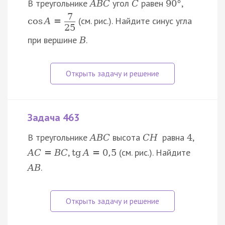
В треугольнике
угол
равен
,
A
B
C
C
90
°
7
(см. рис.). Найдите синус угла
cos
A
=
25
при вершине
.
B
Задача 463
В треугольнике
высота
равна
,
A
B
C
C
H
4
,
(см. рис.). Найдите
A
C
=
B
C
tg
A
=
0
,
5
.
A
B