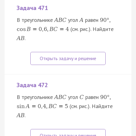
Задача 471
В треугольнике
угол
равен
,
A
B
C
A
90
°
,
(см. рис.). Найдите
cos
B
=
0
,
6
B
C
=
4
.
A
B
Задача 472
В треугольнике
угол
равен
,
A
B
C
C
90
°
,
(см. рис.). Найдите
sin
A
=
0
,
4
B
C
=
5
.
A
B