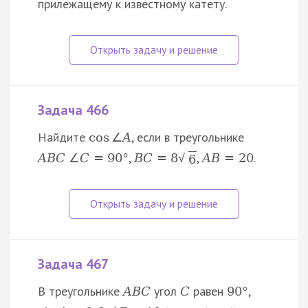
прилежащему к известному катету.
Задача 466
Найдите
, если в треугольнике
cos
∠
A
,
,
.
A
B
C
∠
C
=
90
°
B
C
=
8
A
B
=
20
√
6
Задача 467
В треугольнике
угол
равен
,
A
B
C
C
90
°