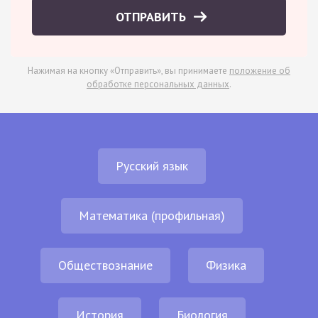
ОТПРАВИТЬ
Нажимая на кнопку «Отправить», вы принимаете
положение об
обработке персональных данных
.
Русский язык
Математика (профильная)
Обществознание
Физика
История
Биология