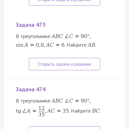
Задача 473
В треугольнике
,
A
B
C
∠
C
=
90
°
,
. Найдите
.
sin
A
=
0
,
8
A
C
=
6
A
B
Задача 474
В треугольнике
,
A
B
C
∠
C
=
90
°
12
,
. Найдите
.
tg
∠
A
=
A
C
=
35
B
C
35