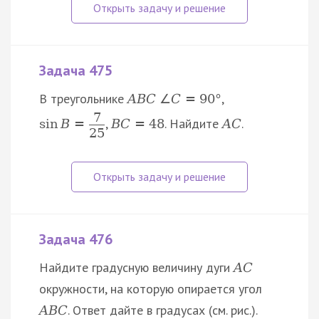
Задача 475
В треугольнике
,
A
B
C
∠
C
=
90
°
7
,
. Найдите
.
sin
B
=
B
C
=
48
A
C
25
Задача 476
Найдите градусную величину дуги
A
C
окружности, на которую опирается угол
. Ответ дайте в градусах (см. рис.).
A
B
C