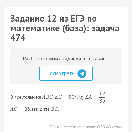
Задание 12 из ЕГЭ по
математике (база): задача
474
Разбор сложных заданий в тг-канале:
Посмотреть
12
В треугольнике
,
,
A
B
C
∠
C
=
90
°
tg
∠
A
=
35
. Найдите
.
A
C
=
35
B
C
Объект авторского права ООО «Легион»