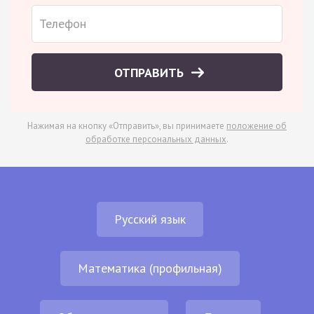
ОТПРАВИТЬ
Нажимая на кнопку «Отправить», вы принимаете
положение об
обработке персональных данных
.
Русский язык
Математика (профильная)