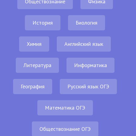
Обществознание
Физика
История
Биология
Химия
Английский язык
Литература
Информатика
География
Русский язык ОГЭ
Математика ОГЭ
Обществознание ОГЭ