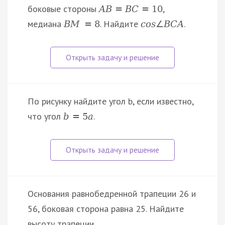
боковые стороны
,
A
B
=
B
C
=
10
медиана
. Найдите
.
B
M
=
8
c
o
s
∠
B
C
A
По рисунку найдите угол b, если известно,
что угол
.
b
=
5
a
Основания равнобедренной трапеции 26 и
56, боковая сторона равна 25. Найдите
высоту трапеции.