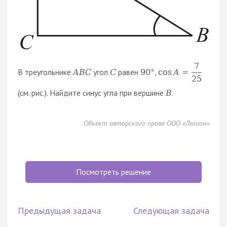
7
В треугольнике
угол
равен
,
A
B
C
C
90
°
cos
A
=
25
(см. рис.). Найдите синус угла при вершине
.
B
Объект авторского права ООО «Легион»
Посмотреть решение
Предыдущая задача
Следующая задача