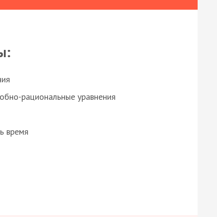
ы:
ния
робно-рациональные уравнения
ь время