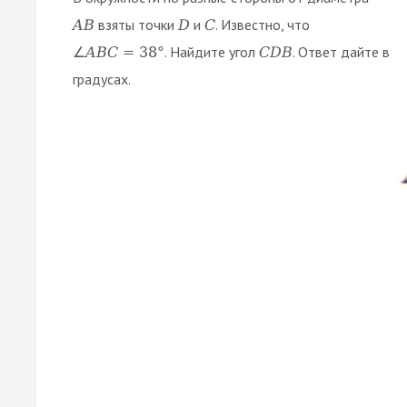
взяты точки
и
. Известно, что
A
B
D
C
. Найдите угол
. Ответ дайте в
∠
A
B
C
=
38
°
C
D
B
градусах.