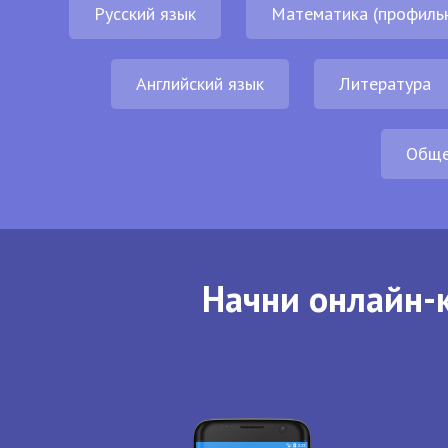
Русский язык
Математика (профиль
Английский язык
Литература
Обще
Начни онлайн-к