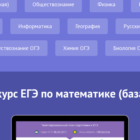
ная)
Обществознание
Физика
Информатика
География
Русски
ствознание ОГЭ
Химия ОГЭ
Биология 
урс ЕГЭ по математике (баз