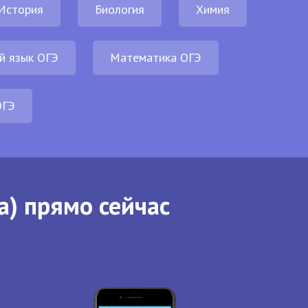
История
Биология
Химия
й язык ОГЭ
Математика ОГЭ
ОГЭ
а) прямо сейчас