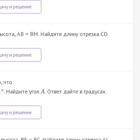
высота, AB = BM. Найдите длину отрезка CD.
, что
. Найдите угол
. Ответ дайте в градусах.
1
°
A
- высота, BF = BC. Найдите длину отрезка AL.