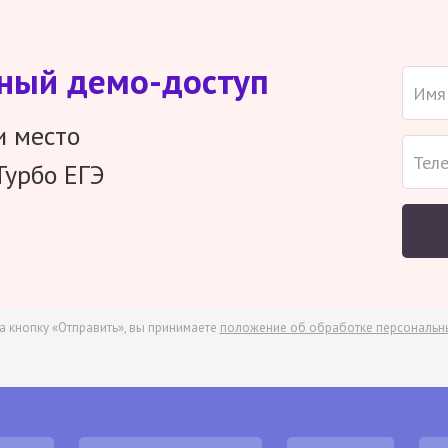
тный демо-доступ
и место
Турбо ЕГЭ
а кнопку «Отправить», вы принимаете
положение об обработке персональн