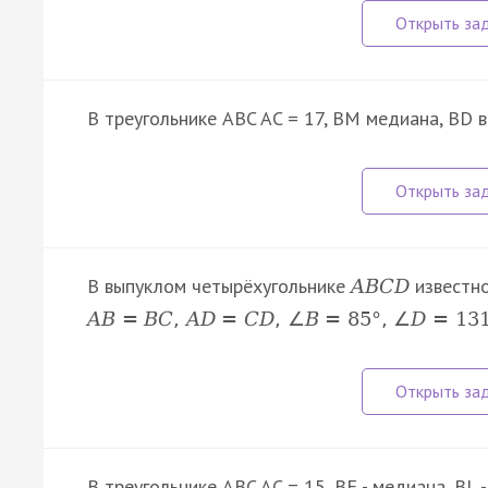
В треугольнике ABC AC = 17, BM медиана, BD 
В выпуклом четырёхугольнике
известно
A
B
C
D
A
B
=
B
C
,
A
D
=
C
D
,
∠
B
=
85
°
,
∠
D
=
13
В треугольнике ABC AC = 15, BF - медиана, BL 