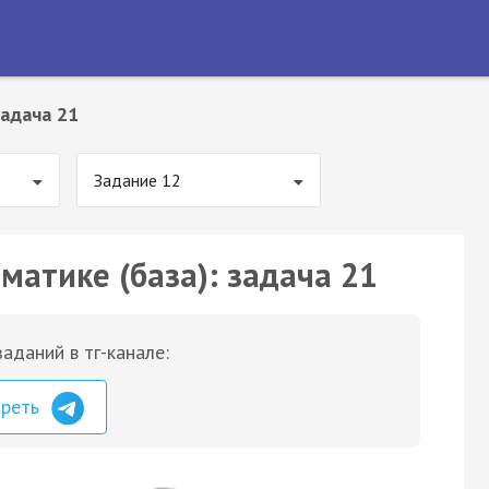
адача 21
Задание 12
матике (база): задача 21
аданий в тг-канале:
треть