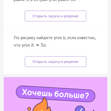
По рисунку найдите угол b, если известно,
что угол
.
b
=
5
a