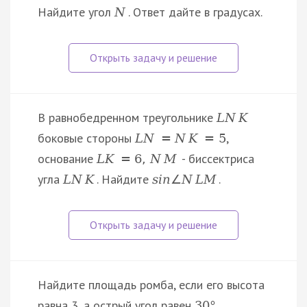
Найдите угол
. Ответ дайте в градусах.
N
В равнобедренном треугольнике
L
N
K
боковые стороны
,
L
N
=
N
K
=
5
основание
- биссектриса
L
K
=
6
,
N
M
угла
. Найдите
.
L
N
K
s
i
n
∠
N
L
M
Найдите площадь ромба, если его высота
равна 3, а острый угол равен
.
30
°