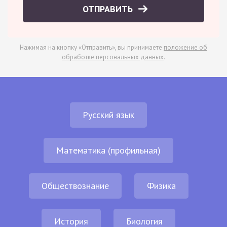
ОТПРАВИТЬ
Нажимая на кнопку «Отправить», вы принимаете
положение об
обработке персональных данных
.
Русский язык
Математика (профильная)
Обществознание
Физика
История
Биология