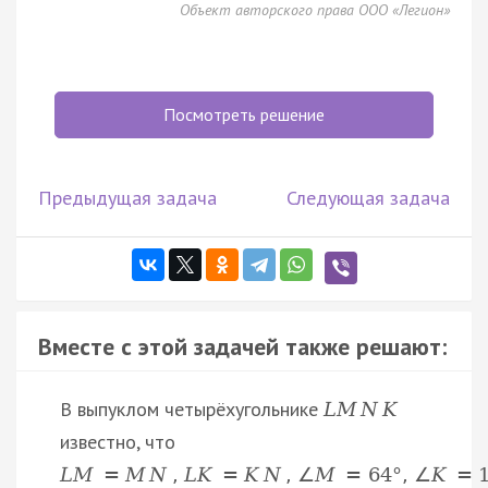
Объект авторского права ООО «Легион»
Посмотреть решение
Предыдущая задача
Следующая задача
Вместе с этой задачей также решают:
В выпуклом четырёхугольнике
L
M
N
K
известно, что
L
M
=
M
N
,
L
K
=
K
N
,
∠
M
=
64
°
,
∠
K
=