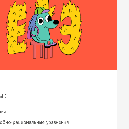
ы:
ния
робно-рациональные уравнения