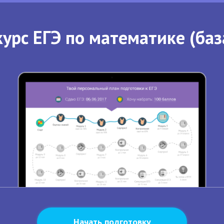
урс ЕГЭ по математике (баз
Начать подготовку