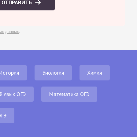
ОТПРАВИТЬ
ых данных
.
История
Биология
Химия
й язык ОГЭ
Математика ОГЭ
ОГЭ