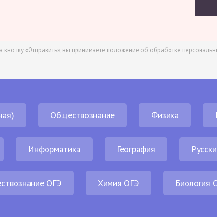
а кнопку «Отправить», вы принимаете
положение об обработке персональн
ная)
Обществознание
Физика
Информатика
География
Русски
ствознание ОГЭ
Химия ОГЭ
Биология 