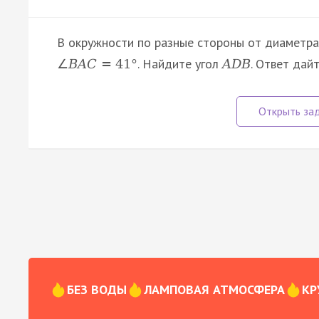
В окружности по разные стороны от диаметр
. Найдите угол
. Ответ дайт
∠
B
A
C
=
41
°
A
D
B
БЕЗ ВОДЫ
ЛАМПОВАЯ АТМОСФЕРА
КР