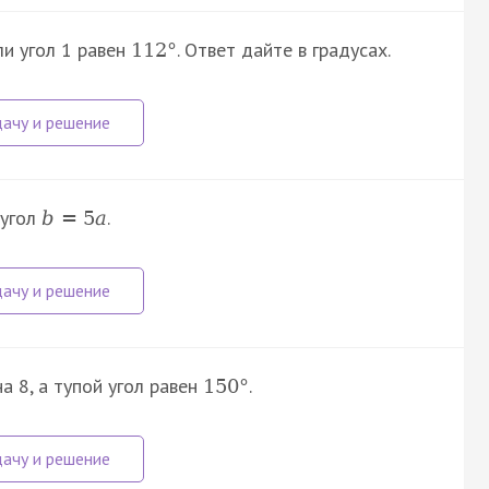
ли угол 1 равен
. Ответ дайте в градусах.
112
°
 угол
.
b
=
5
a
а 8, а тупой угол равен
.
150
°