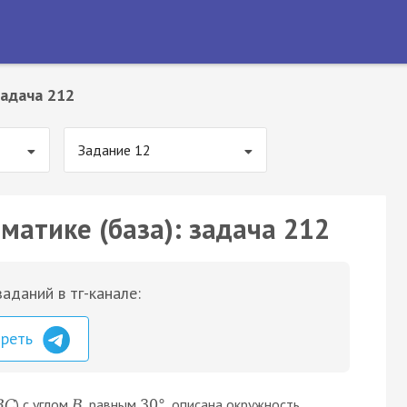
адача 212
Задание 12
матике (база): задача 212
аданий в тг-канале:
треть
) с углом
, равным
, описана окружность
B
C
B
30
°