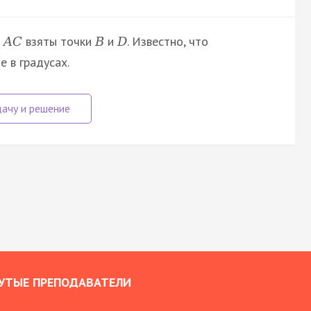
а
взяты точки
и
. Известно, что
A
C
B
D
е в градусах.
УТЫЕ ПРЕПОДАВАТЕЛИ