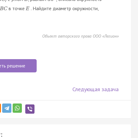
в точке
. Найдите диаметр окружности,
B
C
E
Объект авторского права ООО «Легион»
еть решение
Следующая задача
: