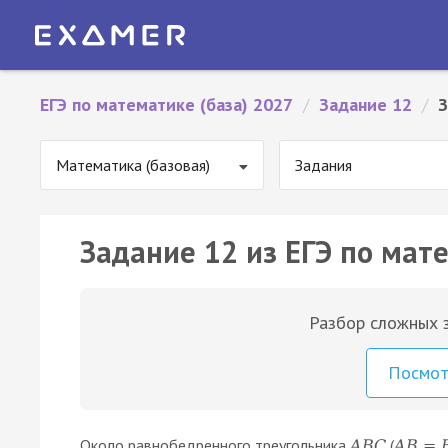
ЕГЭ по математике (база) 2027
/
Задание 12
/
З
Математика (базовая)
Задания
Задание 12 из ЕГЭ по мате
Разбор сложных з
Посмо
Около равнобедренного треугольника
(
A
B
C
A
B
=