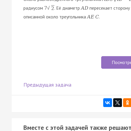
радиусом
. Её диаметр
пересекает сторону
7
A
D
2
√
описанной около треугольника
.
A
E
C
Посмотр
Предыдущая задача
Вместе с этой задачей также решают