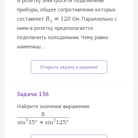
В розетку электросети подключены
приборы, общее сопротивление которых
составляет
Ом. Параллельно с
R
=
120
1
ними в розетку предполагается
подключить холодильник. Чему равно
наименьш…
Задача 136
Найдите значение выражения
8
.
2
2
sin
35
°
+
sin
125
°