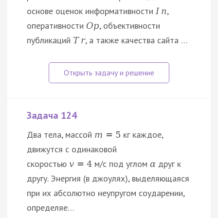
основе оценок информативности
,
I
n
оперативности
, объективности
O
p
публикаций
, а также качества сайта …
T
r
Задача 124
Два тела, массой
кг каждое,
m
=
5
движутся с одинаковой
скоростью
м/с под углом
друг к
v
=
4
α
другу. Энергия (в джоулях), выделяющаяся
при их абсолютно неупругом соударении,
определяе…