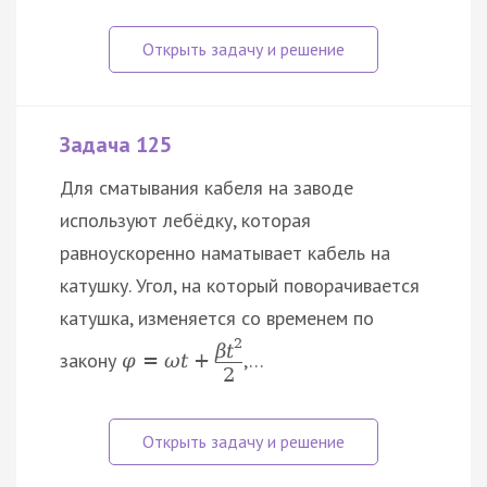
Задача 125
Для сматывания кабеля на заводе
используют лебёдку, которая
равноускоренно наматывает кабель на
катушку. Угол, на который поворачивается
катушка, изменяется со временем по
2
β
t
закону
,…
φ
=
ω
t
+
2