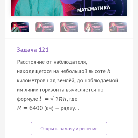
Задача 121
Расстояние от наблюдателя,
находящегося на небольшой высоте
h
километров над землёй, до наблюдаемой
им линии горизонта вычисляется по
формуле
, где
l
=
√
2
R
h
(км) — радиу…
R
=
6400