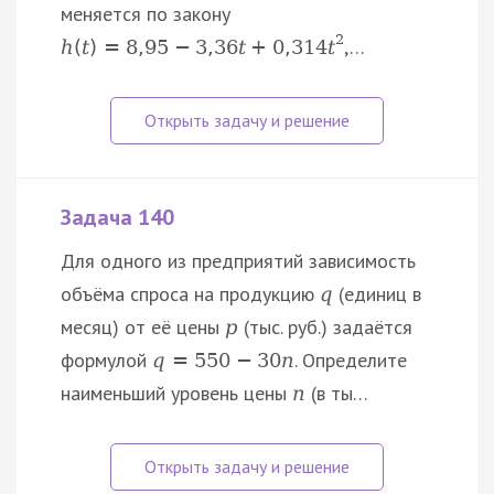
меняется по закону
2
,…
h
(
t
)
=
8
,
95
−
3
,
36
t
+
0
,
314
t
Задача 140
Для одного из предприятий зависимость
объёма спроса на продукцию
(единиц в
q
месяц) от её цены
(тыс. руб.) задаётся
p
формулой
. Определите
q
=
550
−
30
n
наименьший уровень цены
(в ты…
n