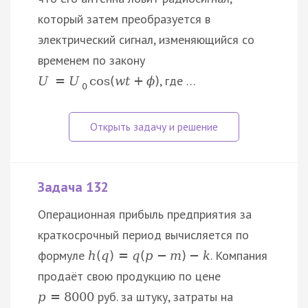
который затем преобразуетcя в
электрический сигнал, изменяющийся со
временем по закону
, где …
U
=
U
cos
(
w
t
+
ϕ
)
0
Задача 132
Операционная прибыль предприятия за
краткосрочный период вычисляется по
формуле
. Компания
h
(
q
)
=
q
(
p
−
m
)
−
k
продаёт свою продукцию по цене
руб. за штуку, затраты на
p
=
8000