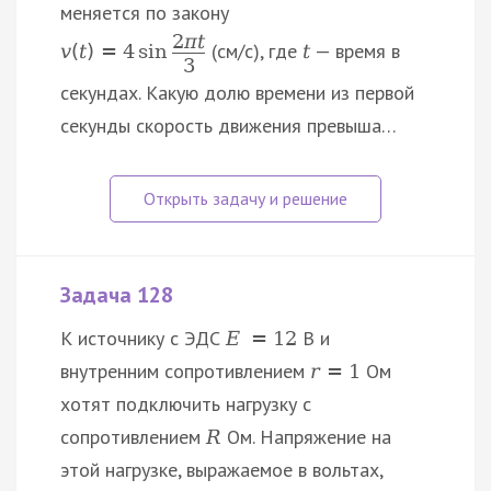
меняется по закону
2
π
t
(cм/c), где
— время в
v
(
t
)
=
4
sin
t
3
секундах. Какую долю времени из первой
секунды скорость движения превыша…
Задача 128
К источнику c ЭДС
В и
E
=
12
внутренним сопротивлением
Ом
r
=
1
хотят подключить нагрузку c
сопротивлением
Ом. Напряжение на
R
этой нагрузке, выражаемое в вольтах,