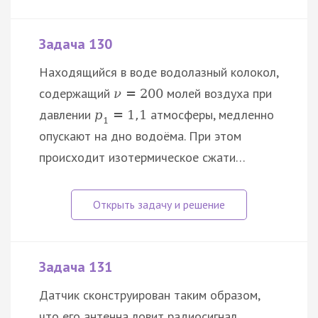
Задача 130
Находящийся в воде водолазный колокол,
содержащий
молей воздуха при
ν
=
200
давлении
атмосферы, медленно
p
=
1
,
1
1
опускают на дно водоёма. При этом
происходит изотермическое сжати…
Задача 131
Датчик cконcтруирован таким образом,
что его антенна ловит радиоcигнал,