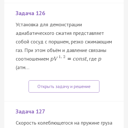
Задача 126
Установка для демонстрации
адиабатического сжатия представляет
собой сосуд с поршнем, резко сжимающим
газ. При этом объём и давление связаны
1
,
2
соотношением
, где
p
V
=
c
o
n
s
t
p
(атм…
Задача 127
Скорость колеблющегося на пружине груза