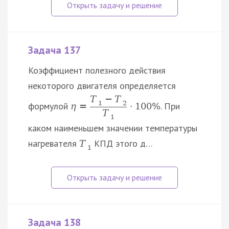
Задача 137
Коэффициент полезного действия
некоторого двигателя определяется
T
−
T
1
2
формулой
. При
η
=
⋅
100
%
T
1
каком наименьшем значении температуры
нагревателя
КПД этого д…
T
1
Задача 138