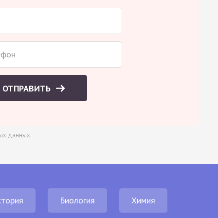
ОТПРАВИТЬ
ых данных
.
стория
Биология
Химия