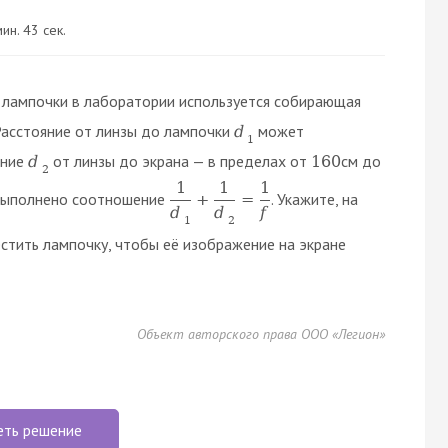
ин. 43 сек.
я лампочки в лаборатории используется собирающая
Расстояние от линзы до лампочки
может
d
1
яние
от линзы до экрана — в пределах от
см до
d
160
2
1
1
1
 выполнено соотношение
. Укажите, на
+
=
f
d
d
1
2
стить лампочку, чтобы её изображение на экране
Объект авторского права ООО «Легион»
еть решение