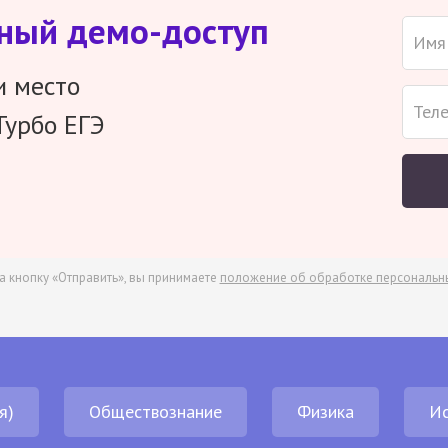
тный демо-доступ
и место
Турбо ЕГЭ
а кнопку «Отправить», вы принимаете
положение об обработке персональн
я)
Обществознание
Физика
И