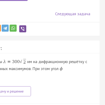
Следующая задача
:
ны
нм на дифракционную решётку с
λ
=
300
√
2
ных максимумов. При этом угол
ϕ