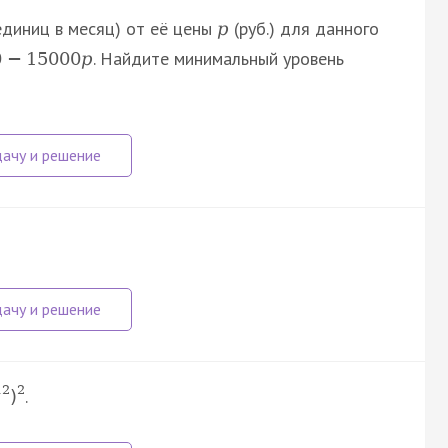
единиц в месяц) от её цены
(руб.) для данного
p
. Найдите минимальный уровень
0
−
15
000
p
12
2
.
)