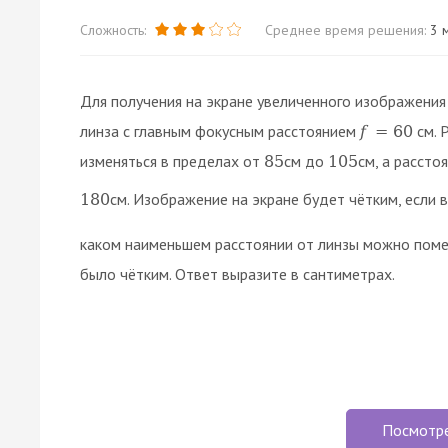
Сложность:
Среднее время решения:
3 м
Для получения на экране увеличенного изображени
линза c главным фокусным расстоянием
см. 
f
=
60
изменяться в пределах от
см до
см, а рассто
85
105
см. Изображение на экране будет чётким, если
180
каком наименьшем расстоянии от линзы можно поме
было чётким. Ответ выразите в сантиметрах.
Посмотр