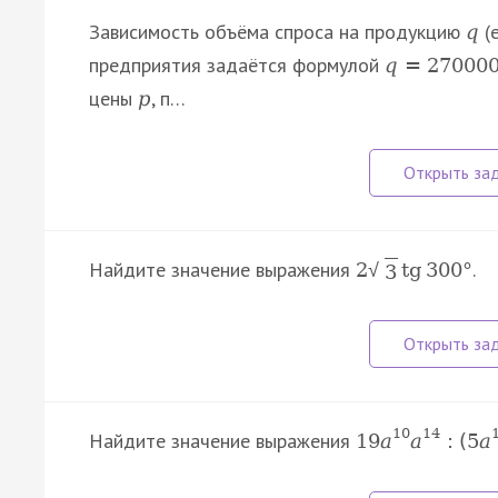
Зависимость объёма спроса на продукцию
(
q
предприятия задаётся формулой
q
=
270
00
цены
, п…
p
Найдите значение выражения
.
2
tg
300
°
√
3
10
14
Найдите значение выражения
19
a
a
:
(
5
a