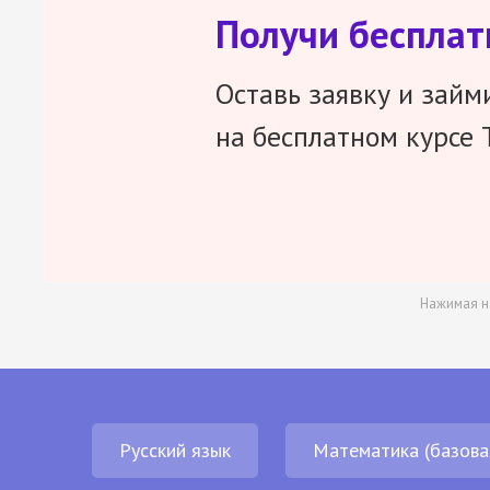
Получи беспла
Оставь заявку и займ
на бесплатном курсе 
Нажимая н
Русский язык
Математика (базова