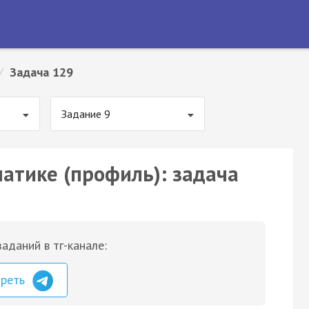
/
Задача 129
Задание 9
матике (профиль): задача
аданий в тг-канале:
треть