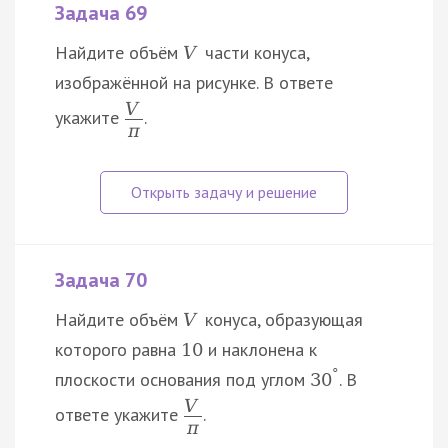
Задача 69
Найдите объём
части конуса,
V
изображённой на рисунке. В ответе
V
укажите
.
π
Задача 70
Найдите объём
конуса, образующая
V
которого равна
и наклонена к
10
°
плоскости основания под углом
. В
30
V
ответе укажите
.
π