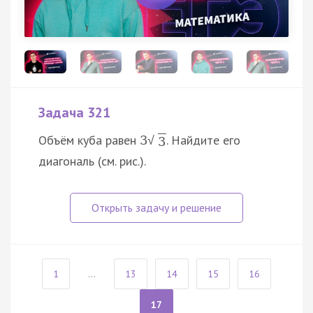
Задача 321
Объём куба равен
. Найдите его
3
√
3
диагональ (см. рис.).
1
...
13
14
15
16
17