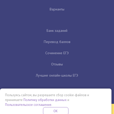
Варианты
Банк заданий
Перевод баллов
Сочинение ЕГЭ
Отзывы
Лучшие онлайн-школы ЕГЭ
Пользуясь сайтом, вы разрешаете сбор cookie-файлов и
принимаете
Политику обработки данных
и
Пользовательское соглашение
.
Бесплатная летняя школа
OK
ПОДРОБНЕЕ