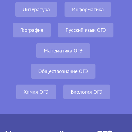
Литература
Информатика
География
Русский язык ОГЭ
Математика ОГЭ
Обществознание ОГЭ
Химия ОГЭ
Биология ОГЭ