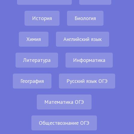
История
Биология
Химия
Английский язык
Литература
Информатика
География
Русский язык ОГЭ
Математика ОГЭ
Обществознание ОГЭ