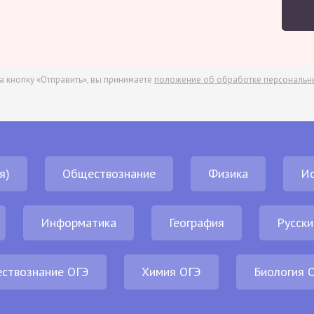
а кнопку «Отправить», вы принимаете
положение об обработке персональн
я)
Обществознание
Физика
И
Информатика
География
Русски
ствознание ОГЭ
Химия ОГЭ
Биология 