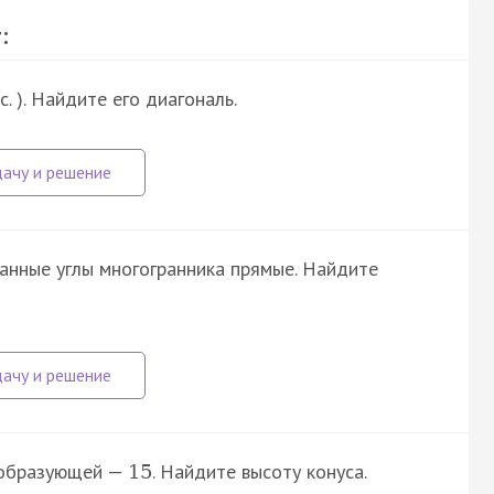
:
, с. ). Найдите его диагональ.
ранные углы многогранника прямые. Найдите
а образующей —
. Найдите высоту конуса.
15