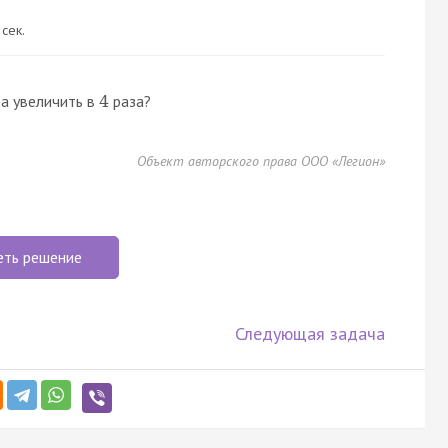
 сек.
ра увеличить в
раза?
4
Объект авторского права ООО «Легион»
еть решение
Следующая задача