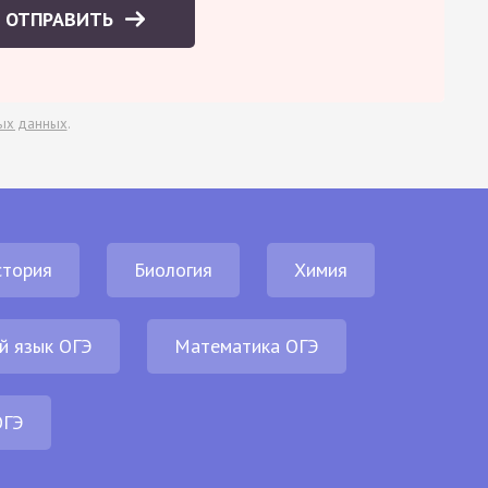
ОТПРАВИТЬ
ых данных
.
стория
Биология
Химия
й язык ОГЭ
Математика ОГЭ
ОГЭ