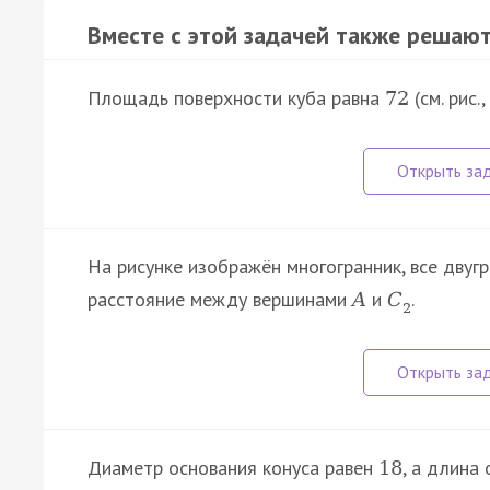
Вместе с этой задачей также решают
Площадь поверхности куба равна
(см. рис.
72
На рисунке изображён многогранник, все двуг
расстояние между вершинами
и
.
A
C
2
Диаметр основания конуса равен
, а длин
18