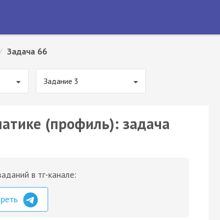
/
Задача 66
Задание 3
матике (профиль): задача
аданий в тг-канале:
треть