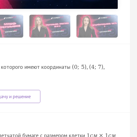
ы которого имеют координаты
,
,
(
0
;
5
)
(
4
;
7
)
летчатой бумаге с размером клетки
1
с
м
×
1
с
м