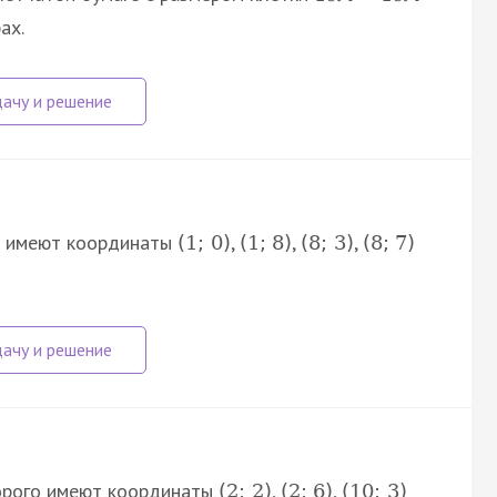
ах.
й имеют координаты
,
,
,
(
1
;
0
)
(
1
;
8
)
(
8
;
3
)
(
8
;
7
)
орого имеют координаты
,
,
(
2
;
2
)
(
2
;
6
)
(
10
;
3
)