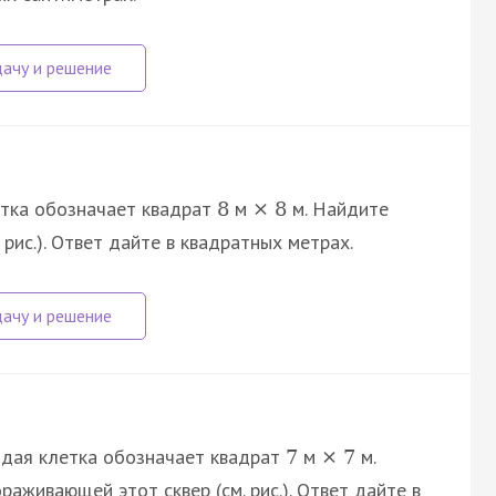
етка обозначает квадрат
м
м. Найдите
8
×
8
 рис.). Ответ дайте в квадратных метрах.
аждая клетка обозначает квадрат
м
м.
7
×
7
аживающей этот сквер (см. рис.). Ответ дайте в