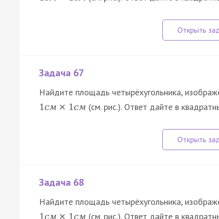
Задача 67
Найдите площадь четырёхугольника, изображё
(см. рис.). Ответ дайте в квадрат
1
с
м
×
1
с
м
Задача 68
Найдите площадь четырёхугольника, изображё
(см. рис.). Ответ дайте в квадрат
1
с
м
×
1
с
м