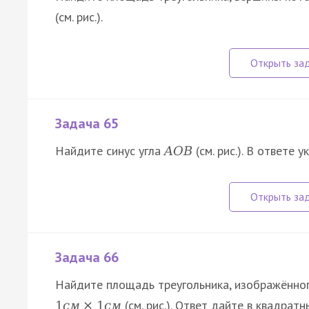
(см. рис.).
Задача 65
Найдите синус угла
(см. рис.). В ответе
A
O
B
Задача 66
Найдите площадь треугольника, изображённог
(см. рис.). Ответ дайте в квадрат
1
с
м
×
1
с
м