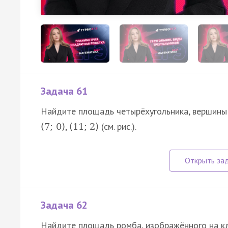
Задача 61
Найдите площадь четырёхугольника, вершин
,
(см. рис.).
(
7
;
0
)
(
11
;
2
)
Задача 62
Найдите площадь ромба, изображённого на к