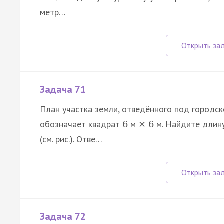
метр…
Задача 71
План участка земли, отведённого под городск
обозначает квадрат
м
м. Найдите длину
6
×
6
(см. рис.). Отве…
Задача 72