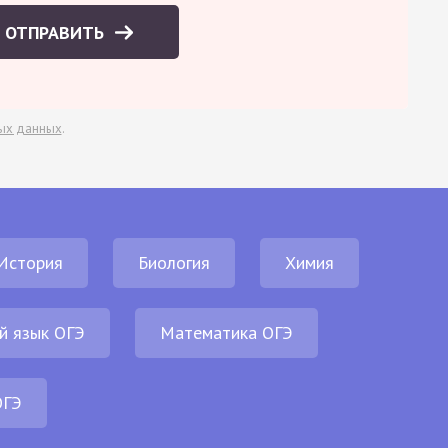
ОТПРАВИТЬ
ых данных
.
История
Биология
Химия
й язык ОГЭ
Математика ОГЭ
ОГЭ