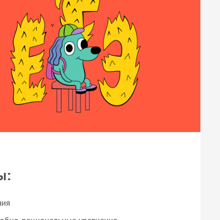
ы:
ния