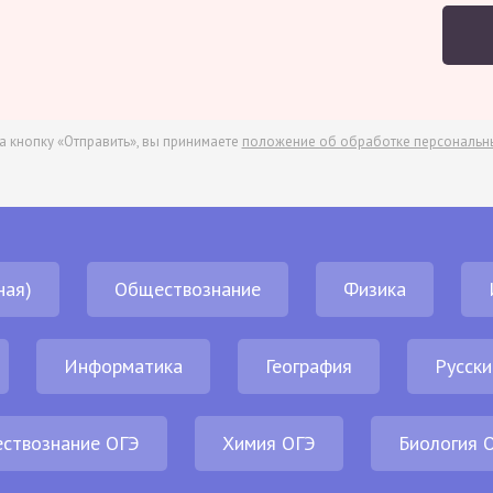
а кнопку «Отправить», вы принимаете
положение об обработке персональн
ная)
Обществознание
Физика
Информатика
География
Русски
ствознание ОГЭ
Химия ОГЭ
Биология 