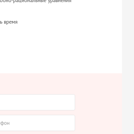
робно-рациональные уравнения
ь время