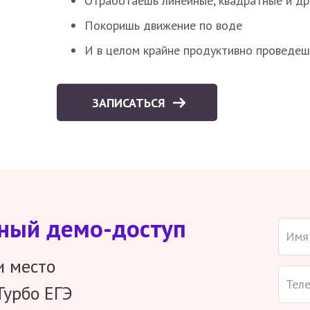
Отработаешь линейные, квадратные и д
Покоришь движение по воде
И в целом крайне продуктивно проведеш
ЗАПИСАТЬСЯ
тный демо-доступ
и место
Турбо ЕГЭ