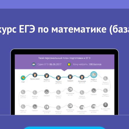
урс ЕГЭ по математике (баз