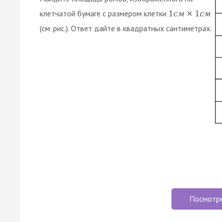
клетчатой бумаге с размером клетки
1
с
м
×
1
с
м
(см. рис.). Ответ дайте в квадратных сантиметрах.
Посмотр