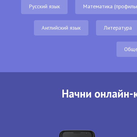
Русский язык
Математика (профиль
Английский язык
Литература
Обще
Начни онлайн-к