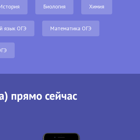
История
Биология
Химия
й язык ОГЭ
Математика ОГЭ
ОГЭ
а) прямо сейчас