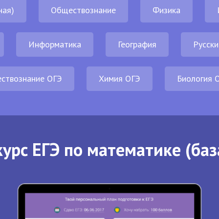
ная)
Обществознание
Физика
Информатика
География
Русски
ствознание ОГЭ
Химия ОГЭ
Биология 
урс ЕГЭ по математике (баз