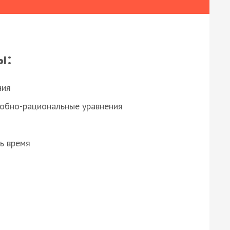
ы:
ния
робно-рациональные уравнения
ь время