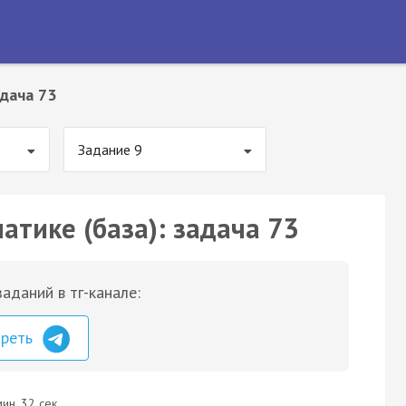
дача 73
Задание 9
атике (база): задача 73
аданий в тг-канале:
треть
ин. 32 сек.