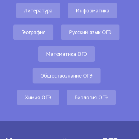
Литература
Информатика
География
Русский язык ОГЭ
Математика ОГЭ
Обществознание ОГЭ
Химия ОГЭ
Биология ОГЭ