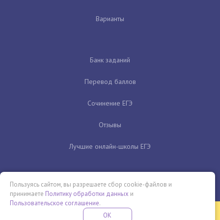
Варианты
Банк заданий
Перевод баллов
Сочинение ЕГЭ
Отзывы
Лучшие онлайн-школы ЕГЭ
Пользуясь сайтом, вы разрешаете сбор cookie-файлов и
принимаете
Политику обработки данных
и
Пользовательское соглашение
.
Бесплатная летняя школа
OK
ПОДРОБНЕЕ