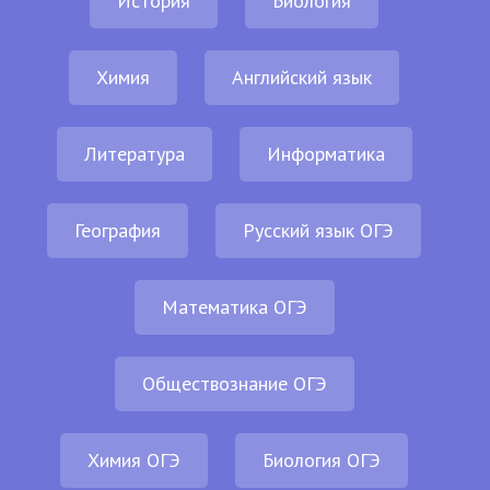
История
Биология
Химия
Английский язык
Литература
Информатика
География
Русский язык ОГЭ
Математика ОГЭ
Обществознание ОГЭ
Химия ОГЭ
Биология ОГЭ