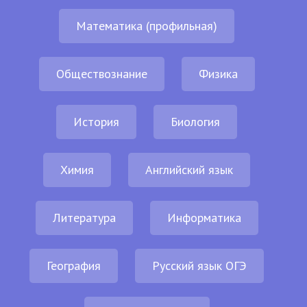
Математика (профильная)
Обществознание
Физика
История
Биология
Химия
Английский язык
Литература
Информатика
География
Русский язык ОГЭ