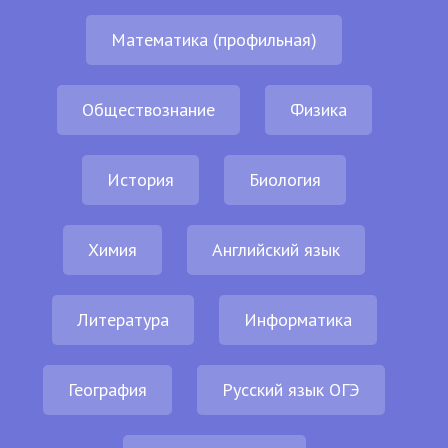
Математика (профильная)
Обществознание
Физика
История
Биология
Химия
Английский язык
Литература
Информатика
География
Русский язык ОГЭ