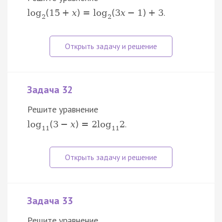
.
log
(
15
+
x
)
=
log
(
3
x
−
1
)
+
3
2
2
Задача 32
Решите уравнение
.
log
(
3
−
x
)
=
2
log
2
11
11
Задача 33
Решите уравнение