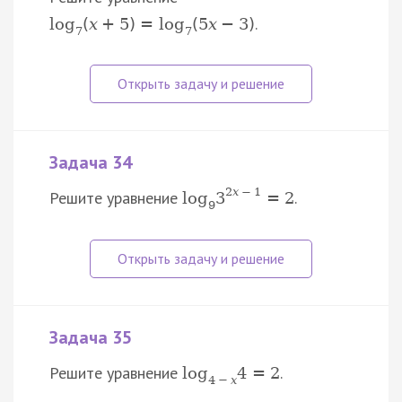
.
log
(
x
+
5
)
=
log
(
5
x
−
3
)
7
7
Задача 34
2
x
−
1
Решите уравнение
.
log
3
=
2
9
Задача 35
Решите уравнение
.
log
4
=
2
4
−
x