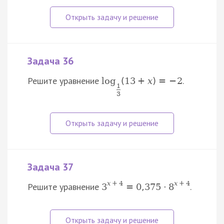
Задача 36
Решите уравнение
.
log
(
13
+
x
)
=
−
2
1
3
Задача 37
x
+
4
x
+
4
Решите уравнение
.
3
=
0
,
375
⋅
8