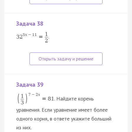
Задача 38
1
5
x
−
11
.
32
=
2
Задача 39
(
)
7
−
2
x
1
. Найдите корень
=
81
3
уравнения. Если уравнение имеет более
одного корня, в ответе укажите больший
из ниx.