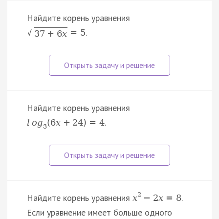
Найдите корень уравнения
.
=
5
√
37
+
6
x
Найдите корень уравнения
.
l
o
g
(
6
x
+
24
)
=
4
3
2
Найдите корень уравнения
.
x
−
2
x
=
8
Если уравнение имеет больше одного