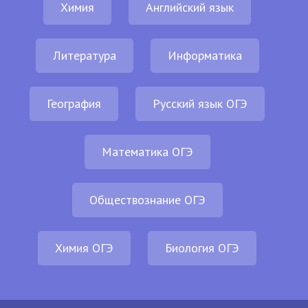
Химия
Английский язык
Литература
Информатика
География
Русский язык ОГЭ
Математика ОГЭ
Обществознание ОГЭ
Химия ОГЭ
Биология ОГЭ