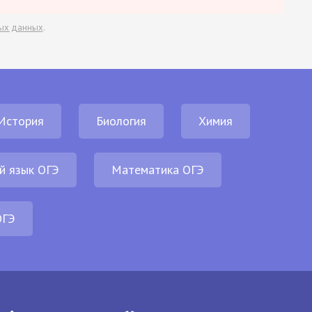
ых данных
.
История
Биология
Химия
й язык ОГЭ
Математика ОГЭ
ОГЭ