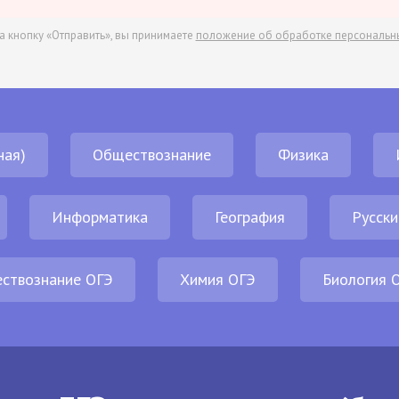
а кнопку «Отправить», вы принимаете
положение об обработке персональн
ная)
Обществознание
Физика
Информатика
География
Русски
ствознание ОГЭ
Химия ОГЭ
Биология 