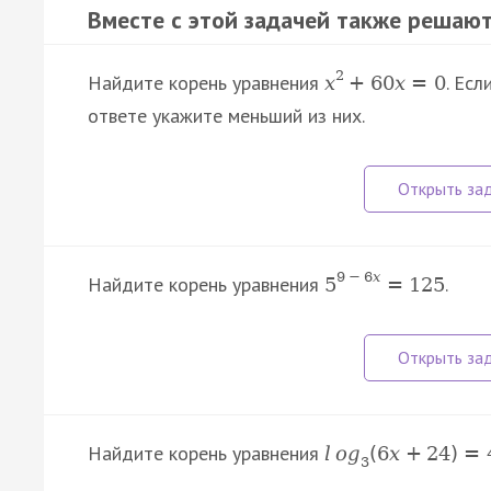
Вместе с этой задачей также решают
2
Найдите корень уравнения
. Ес
x
+
60
x
=
0
ответе укажите меньший из них.
9
−
6
x
Найдите корень уравнения
.
5
=
125
Найдите корень уравнения
l
o
g
(
6
x
+
24
)
=
3