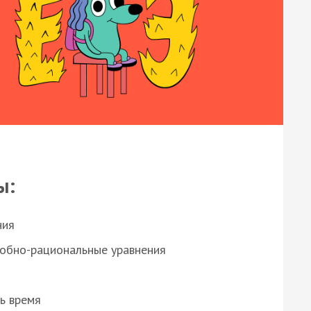
ы:
ния
робно-рациональные уравнения
ь время