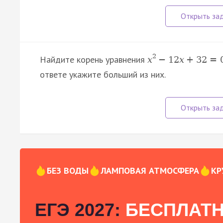
2
Найдите корень уравнения
x
−
12
x
+
32
=
ответе укажите больший из них.
БЕЗ ВОДЫ
ЛАМПОВАЯ АТМОСФЕРА
КР
ЕГЭ 2027:
БЕСПЛАТН