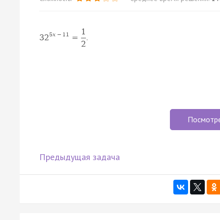
1
5
x
−
11
.
32
=
2
Посмотр
Предыдущая задача