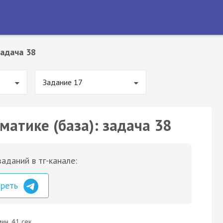
адача 38
Задание 17
матике (база): задача 38
аданий в тг-канале:
треть
ин. 41 сек.