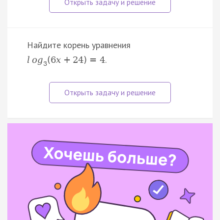
Найдите корень уравнения
.
l
o
g
(
6
x
+
24
)
=
4
3