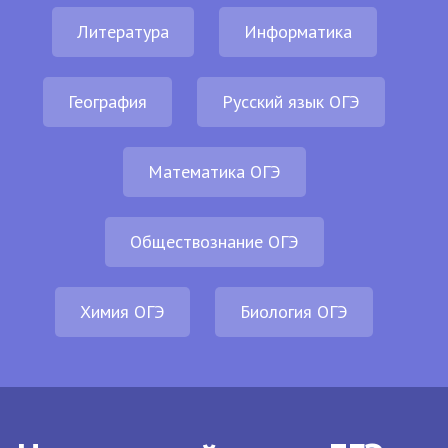
Литература
Информатика
География
Русский язык ОГЭ
Математика ОГЭ
Обществознание ОГЭ
Химия ОГЭ
Биология ОГЭ