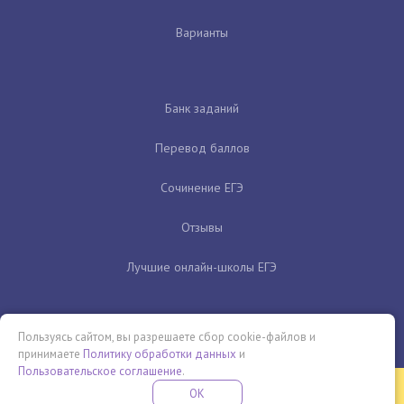
Варианты
Банк заданий
Перевод баллов
Сочинение ЕГЭ
Отзывы
Лучшие онлайн-школы ЕГЭ
Пользуясь сайтом, вы разрешаете сбор cookie-файлов и
принимаете
Политику обработки данных
и
Пользовательское соглашение
.
Бесплатная летняя школа
OK
ПОДРОБНЕЕ