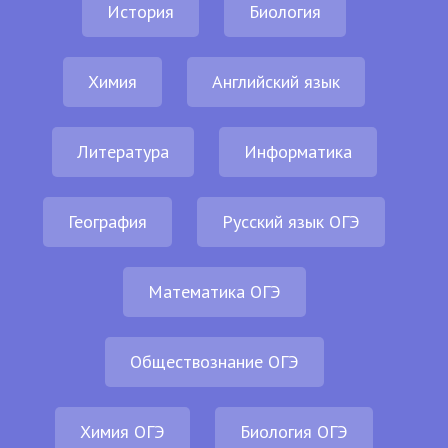
История
Биология
Химия
Английский язык
Литература
Информатика
География
Русский язык ОГЭ
Математика ОГЭ
Обществознание ОГЭ
Химия ОГЭ
Биология ОГЭ