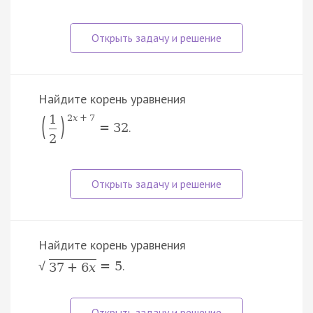
Найдите корень уравнения
(
)
1
2
x
+
7
.
=
32
2
Найдите корень уравнения
.
=
5
√
37
+
6
x