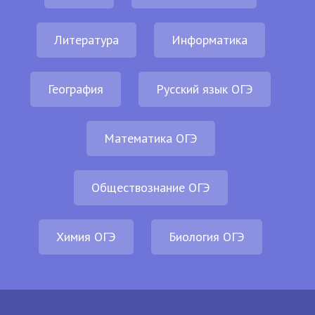
Литература
Информатика
География
Русский язык ОГЭ
Математика ОГЭ
Обществознание ОГЭ
Химия ОГЭ
Биология ОГЭ