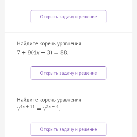
Найдите корень уравнения
.
7
+
9
(
4
x
−
3
)
=
88
Найдите корень уравнения
4
x
+
11
3
x
−
4
.
7
=
7