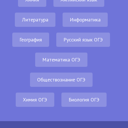
Литература
Информатика
География
Русский язык ОГЭ
Математика ОГЭ
Обществознание ОГЭ
Химия ОГЭ
Биология ОГЭ