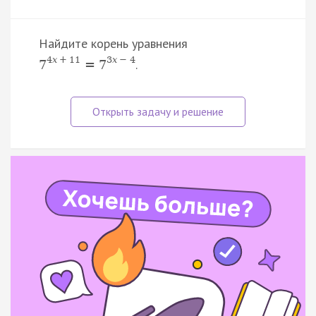
Найдите корень уравнения
4
x
+
11
3
x
−
4
.
7
=
7