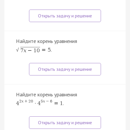
Найдите корень уравнения
.
=
5
√
7
x
−
10
Найдите корень уравнения
2
x
+
20
5
x
−
6
.
4
·
4
=
1