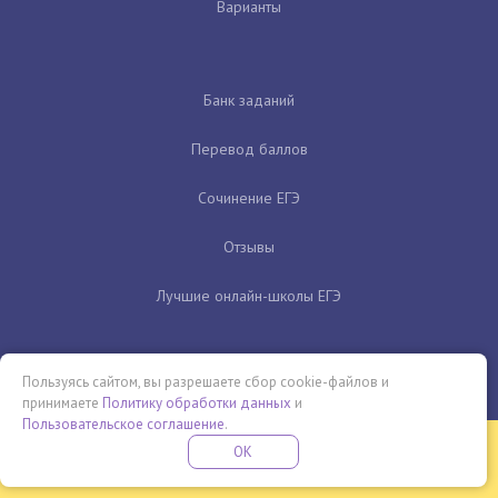
Варианты
Банк заданий
Перевод баллов
Сочинение ЕГЭ
Отзывы
Лучшие онлайн-школы ЕГЭ
Пользуясь сайтом, вы разрешаете сбор cookie-файлов и
принимаете
Политику обработки данных
и
Пользовательское соглашение
.
Бесплатная летняя школа
OK
ПОДРОБНЕЕ
ПРОВЕДИ ЭТО ЛЕТО С ПОЛЬЗОЙ