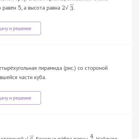
о равен
, а высота равна
.
5
2
√
3
тырёхугольная пирамида (рис.) со стороной
вшейся части куба.
4
о стороной
. Боковые рёбра равны
. Найдите