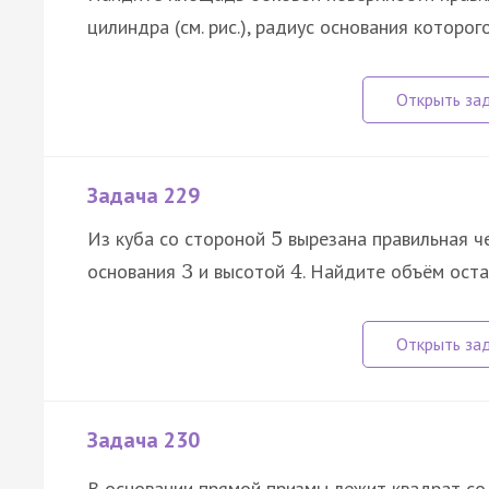
цилиндра (см. рис.), радиус основания которог
Задача 229
Из куба со стороной
вырезана правильная че
5
основания
и высотой
. Найдите объём оста
3
4
Задача 230
В основании прямой призмы лежит квадрат с