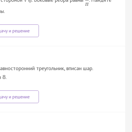
√
6
π
ы.
авносторонний треугольник, вписан шар.
н
.
8