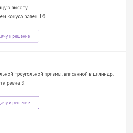
бщую высоту
бъём конуса равен
.
16
ьной треугольной призмы, вписанной в цилиндр,
ота равна 3.