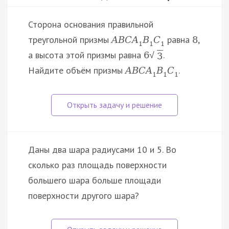
Сторона основания правильной
треугольной призмы
равна
,
A
B
C
A
B
C
8
1
1
1
а высота этой призмы равна
.
6
√
3
Найдите объём призмы
.
A
B
C
A
B
C
1
1
1
Даны два шара радиусами 10 и 5. Во
сколько раз площадь поверхности
большего шара больше площади
поверхности другого шара?