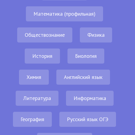
Математика (профильная)
Обществознание
Физика
История
Биология
Химия
Английский язык
Литература
Информатика
География
Русский язык ОГЭ