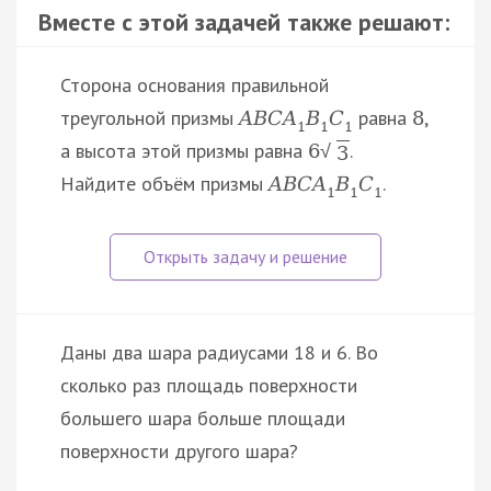
Вместе с этой задачей также решают:
Сторона основания правильной
треугольной призмы
равна
,
A
B
C
A
B
C
8
1
1
1
а высота этой призмы равна
.
6
√
3
Найдите объём призмы
.
A
B
C
A
B
C
1
1
1
Даны два шара радиусами 18 и 6. Во
сколько раз площадь поверхности
большего шара больше площади
поверхности другого шара?