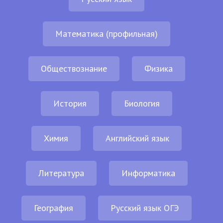
Математика (профильная)
Обществознание
Физика
История
Биология
Химия
Английский язык
Литература
Информатика
География
Русский язык ОГЭ