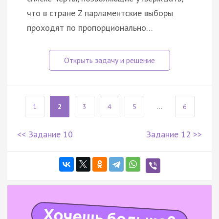
что в стране Z парламентские выборы
проходят по пропорционально…
1
2
3
4
5
...
6
<< Задание 10
Задание 12 >>