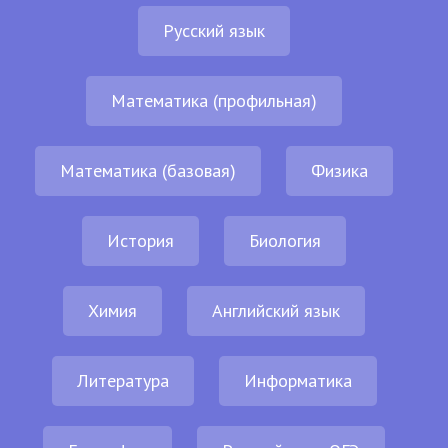
Русский язык
Математика (профильная)
Математика (базовая)
Физика
История
Биология
Химия
Английский язык
Литература
Информатика